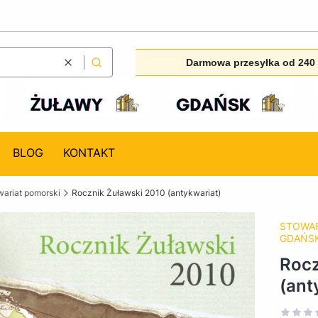
Darmowa przesyłka od 240 
Wyczyść
Szukaj
BLOG
KONTAKT
ariat pomorski
Rocznik Żuławski 2010 (antykwariat)
STOWA
GDAŃSK
Rocz
(ant