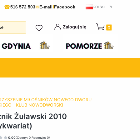
f
☎
✉
516 572 503
E-mail
Facebook
POLSKI
ZŁ
Produkty w koszyku:
Zaloguj się
zł
RZYSZENIE MIŁOŚNIKÓW NOWEGO DWORU
IEGO - KLUB NOWODWORSKI
nik Żuławski 2010
ykwariat)
0.00
(Oceny: 0 Recenzje: 0)