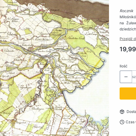
Rocznik
Miłośnik
na Żuław
dziedzict
Przejdź d
Cena
19,99
Ilość
sz
Dost
Czas 