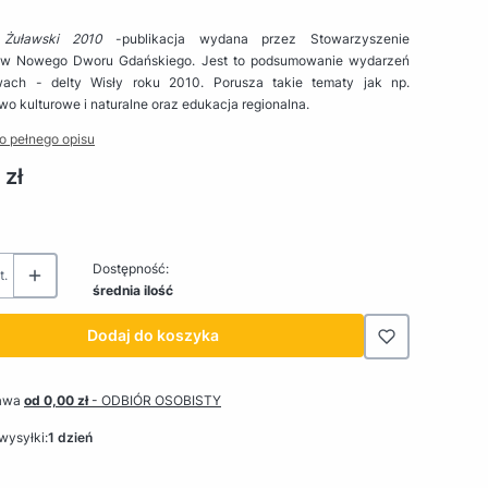
 Żuławski 2010
-publikacja wydana przez Stowarzyszenie
ów Nowego Dworu Gdańskiego. Jest to podsumowanie wydarzeń
ach - delty Wisły roku 2010. Porusza takie tematy jak np.
wo kulturowe i naturalne oraz edukacja regionalna.
o pełnego opisu
 zł
Dostępność:
t.
średnia ilość
Dodaj do koszyka
awa
od 0,00 zł
- ODBIÓR OSOBISTY
wysyłki:
1 dzień