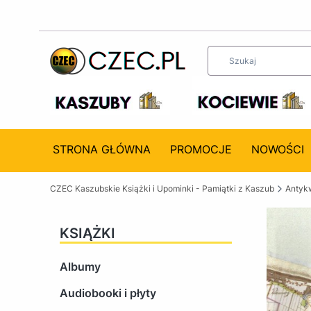
STRONA GŁÓWNA
PROMOCJE
NOWOŚCI
CZEC Kaszubskie Książki i Upominki - Pamiątki z Kaszub
Antykw
KSIĄŻKI
Albumy
Audiobooki i płyty