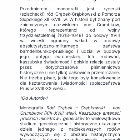
Przedmiotem monografii jest rycerski
(szlachecki) ród Grąbek-Grąbkowski z Pomorza
Słupskiego XIII-XVIII w. W historii był znany pod
zniemczonym nazwiskiem von Grumbkow,
którego reprezentanci od wojny
trzydziestoletniej (1618-1648) do połowy XVIII
w. wnieśli ogromny wkład w budowę
absolutystyczno-militarnego państwa
barndenbursko-pruskiego i udział w budowę
jego potęgi europejskiej. Ich rodowód,
kaszubska świadomość i polskie relacje zostały
przez dotychczasowe piśmiennictwo
historyczne (i nie tylko) całkowicie przemilczane.
Nie trzeba pisać, jakie tego były konsekwencje
dla kształtowania świadomości społeczeństwa
Prus w XVIII-XX wieku.
(Od Autorów)
Monografia
Ród Grąbek – Grąbkowski – von
Grumbkow (XIII–XVIII wiek). Kaszubscy antenaci
pruskich ministrów i generałów
to wielowątkowe
studium genealogiczne i historyczne ukazujące
dzieje jednego z najciekawszych rodów
wywodzących się z obszaru historycznych
Kaszub, którego przedstawiciele odegrali