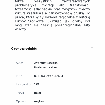
także wszystkich zainteresowanych
problematyką migracji elit, transformacji
tożsamości szlacheckiej oraz związków między
kulturą kaszubską a państwowością pruską. To
praca, która łączy badania regionalne z historią
Europy Środkowej, ukazując, jak lokalny ród
mógł stać się częścią ponadregionalnej elity
władzy.
Cechy produktu
Autor
Zygmunt Szultka,
Kazimierz Kallaur
ISBN
978-83-7467-375-4
Liczba stron
179
Język
polski
Oprawa
miękka