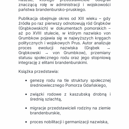
znaczącą rolę w administracji i wojskowości
państwa brandenbursko-pruskiego.
Publikacja obejmuje okres od XIII wieku – gdy
źródła po raz pierwszy odnotowują ród Grąbków
(Grąbkowskich) w dokumentach pomorskich –
aż po XVIII stulecie, w którym nazwisko von
Grumbkow pojawia się w najwyższych kręgach
politycznych i wojskowych Prus. Autor analizuje
proces ewolucji nazwiska (Grąbek →
Grąbkowski → von Grumbkow), przemiany
statusu społecznego rodu oraz jego stopniową
integrację z elitami brandenburskimi.
Książka przedstawia:
genezę rodu na tle struktury społecznej
średniowiecznego Pomorza Gdańskiego,
związki rodowe z kaszubską drobną i
średnią szlachtą,
migracje przedstawicieli rodziny na ziemie
brandenburskie,
proces nobilitacji i germanizacji nazwiska,