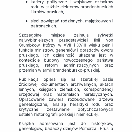
kariery polityczne i wojskowe członków
rodu w służbie elektorów brandenburskich
i królów pruskich,
sieci powiązań rodzinnych, majątkowych i
patronackich.
Szczególne miejsce zajmują sylwetki
najwybitniejszych przedstawicieli linii von
Grumbkow, którzy w XVII i XVIII wieku pełnili
funkcje ministrów, generałów i doradców dworu
pruskiego. Ich działalność ukazana jest w
kontekście budowy nowoczesnego państwa
pruskiego, reform administracyjnych oraz
przemian w armii brandenbursko-pruskiej.
Publikacja opiera się na szerokiej bazie
źródłowej: dokumentach archiwalnych, aktach
lennych, księgach ziemskich, korespondencji
urzędowej oraz materiałach heraldycznych.
Opracowanie zawiera rozbudowane drzewa
genealogiczne, analizę heraldyki rodu oraz
krytyczne zestawienie dotychczasowych
ustaleń historiografii polskiej i niemieckiej.
Książka adresowana jest do historyków,
genealogów, badaczy dziejów Pomorza i Prus, a