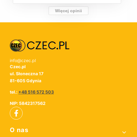
Więcej opinii
info@czec.pl
Czec.pl
ul. Słoneczna 17
81-605 Gdynia
tel.:
+48 516 572 503
NIP: 5842317562
Linki w stopce
O nas