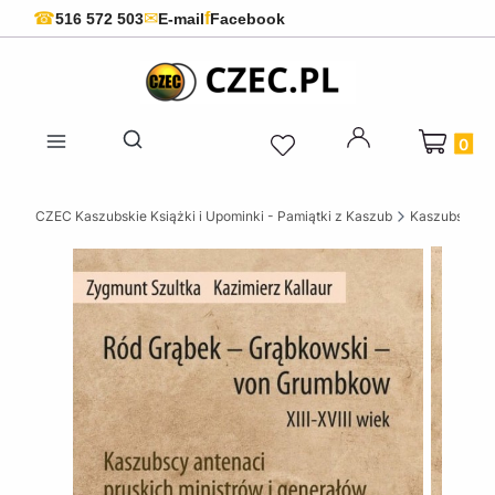
f
☎
✉
516 572 503
E-mail
Facebook
Produkty 
Otwórz wyszukiwarkę
CZEC Kaszubskie Książki i Upominki - Pamiątki z Kaszub
Kaszubskie k