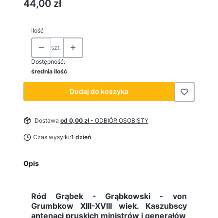
Cena
44,00 zł
Ilość
szt.
Dostępność:
średnia ilość
Dodaj do koszyka
Dostawa
od 0,00 zł
- ODBIÓR OSOBISTY
Czas wysyłki:
1 dzień
Opis
Ród Grąbek - Grąbkowski - von
Grumbkow XIII-XVIII wiek. Kaszubscy
antenaci pruskich ministrów i generałów