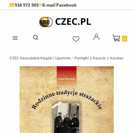
f
☎
✉
516 572 503
E-mail
Facebook
Produkty 
Otwórz wyszukiwarkę
CZEC Kaszubskie Książki i Upominki - Pamiątki z Kaszub
Kociewskie ks