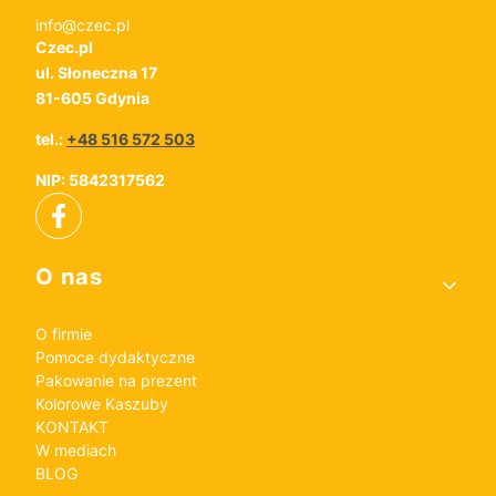
info@czec.pl
Czec.pl
ul. Słoneczna 17
81-605 Gdynia
tel.:
+48 516 572 503
NIP: 5842317562
Linki w stopce
O nas
O firmie
Pomoce dydaktyczne
Pakowanie na prezent
Kolorowe Kaszuby
KONTAKT
W mediach
BLOG