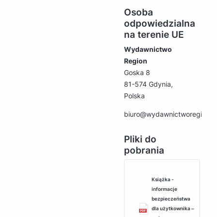
Osoba
odpowiedzialna
na terenie UE
Wydawnictwo
Region
Goska 8
81-574 Gdynia,
Polska
biuro@wydawnictworegion.p
Pliki do
pobrania
Książka -
informacje
bezpieczeństwa
dla użytkownika ‒