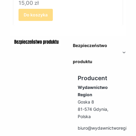
Cena
15,00 zł
Do koszyka
Bezpieczeństwo
produktu
Producent
Wydawnictwo
Region
Goska 8
81-574 Gdynia,
Polska
biuro@wydawnictworegion.p