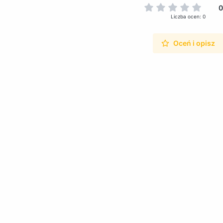
0
Liczba ocen: 0
Oceń i opisz