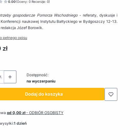
0.00
(Oceny: 0 Recenzje: 0)
otrzeby gospodarcze Pomorza Wschodniego
- referaty, dyskusje i
 Konferencji naukowej Instytutu Bałtyckiego w Bydgoszczy 12-13.
- redakcja Józef Borowik.
o pełnego opisu
 zł
Dostępność:
t.
na wyczerpaniu
Dodaj do koszyka
awa
od 0,00 zł
- ODBIÓR OSOBISTY
wysyłki:
1 dzień