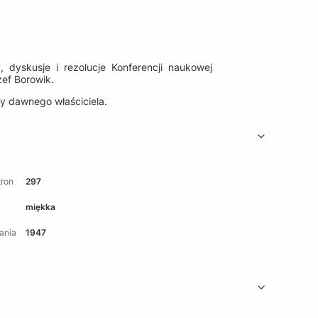
, dyskusje i rezolucje Konferencji naukowej
zef Borowik.
ry dawnego właściciela.
tron
297
miękka
ania
1947