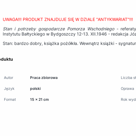
UWAGA!!! PRODUKT ZNAJDUJE SIĘ W DZIALE "ANTYKWARIAT"!!!
Stan i potrzeby gospodarcze Pomorza Wschodniego
- referaty
Instytutu Bałtyckiego w Bydgoszczy 12-13. XII.1946 - redakcja Jó
Stan: bardzo dobry, książka pożółkła. Wewnątrz książki - sygnatu
oduktu
Autor
Praca zbiorowa
Liczba s
Język
polski
Oprawa
Format
15 x 21 cm
Rok wyd