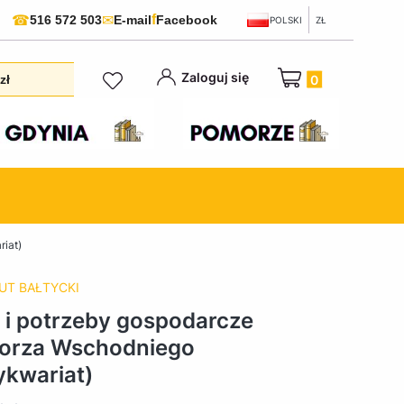
f
☎
✉
516 572 503
E-mail
Facebook
POLSKI
ZŁ
Produkty w koszyku:
Zaloguj się
zł
iat)
UT BAŁTYCKI
 i potrzeby gospodarcze
orza Wschodniego
ykwariat)