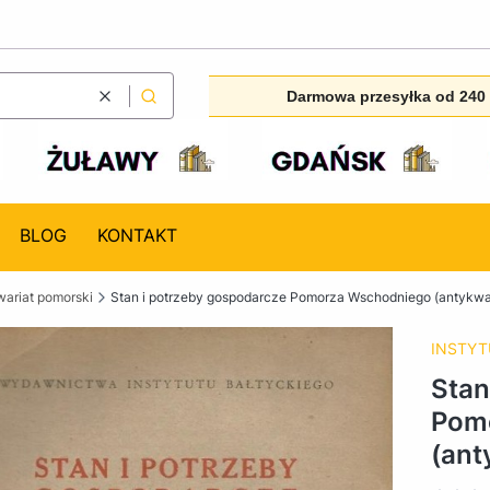
Darmowa przesyłka od 240 
Wyczyść
Szukaj
BLOG
KONTAKT
ariat pomorski
Stan i potrzeby gospodarcze Pomorza Wschodniego (antykwar
INSTYT
Stan
Pom
(ant