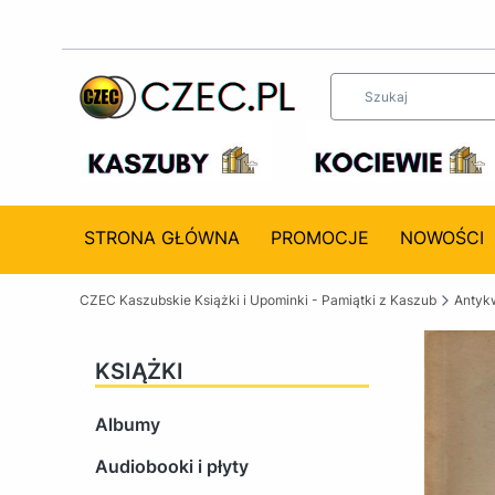
STRONA GŁÓWNA
PROMOCJE
NOWOŚCI
CZEC Kaszubskie Książki i Upominki - Pamiątki z Kaszub
Antykw
KSIĄŻKI
Albumy
Audiobooki i płyty