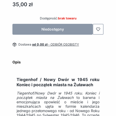
Cena
35,00 zł
Dostępność:
brak towaru
Niedostępny
Dostawa
od 0,00 zł
- ODBIÓR OSOBISTY
Opis
Tiegenhof / Nowy Dwór w 1945 roku
Koniec i początek miasta na Żuławach
Tiegenhof/Nowy Dwór w 1945 roku. Koniec i
początek miasta na Żuławach
to barwna i
emocjonująca opowieść o mieście i jego
mieszkańcach ujęta w formie kalendarza
jednego przełomowego roku - od Nowego Roku
1944/1945 po Sylwester 1945/1946. To przede