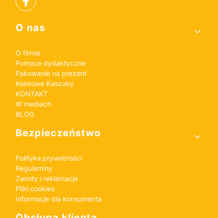
Linki w stopce
O nas
O firmie
Pomoce dydaktyczne
Pakowanie na prezent
Kolorowe Kaszuby
KONTAKT
W mediach
BLOG
Bezpieczeństwo
Polityka prywatności
Regulaminy
Zwroty i reklamacje
Pliki cookies
Informacje dla konsumenta
Obsługa klienta