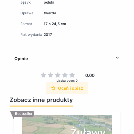
Język
polski
Oprawa
twarda
Format
17 x 24,5 cm
Rok wydania
2017
Opinie
0.00
Liczba ocen: 0
Oceń i opisz
Zobacz inne produkty
Bestseller