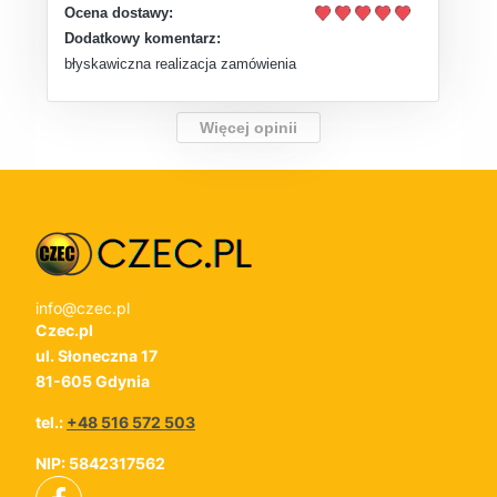
Ocena dostawy:
Dodatkowy komentarz:
błyskawiczna realizacja zamówienia
Więcej opinii
info@czec.pl
Czec.pl
ul. Słoneczna 17
81-605 Gdynia
tel.:
+48 516 572 503
NIP: 5842317562