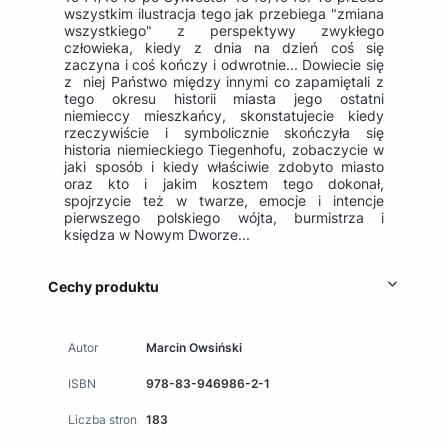
wszystkim ilustracja tego jak przebiega "zmiana
wszystkiego" z perspektywy zwykłego
człowieka, kiedy z dnia na dzień coś się
zaczyna i coś kończy i odwrotnie... Dowiecie się
z niej Państwo między innymi co zapamiętali z
tego okresu historii miasta jego ostatni
niemieccy mieszkańcy, skonstatujecie kiedy
rzeczywiście i symbolicznie skończyła się
historia niemieckiego Tiegenhofu, zobaczycie w
jaki sposób i kiedy właściwie zdobyto miasto
oraz kto i jakim kosztem tego dokonał,
spojrzycie też w twarze, emocje i intencje
pierwszego polskiego wójta, burmistrza i
księdza w Nowym Dworze...
Cechy produktu
Autor
Marcin Owsiński
ISBN
978-83-946986-2-1
Liczba stron
183