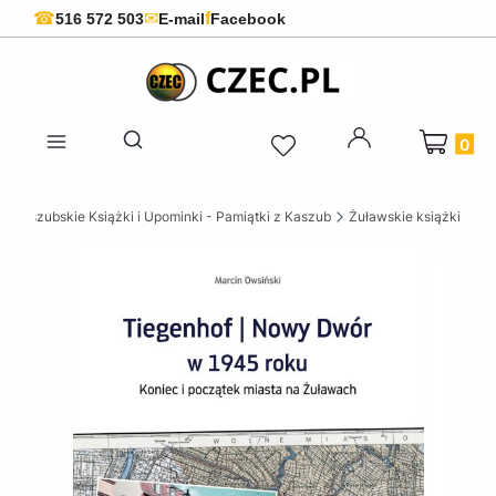
f
☎
✉
516 572 503
E-mail
Facebook
Produkty 
Otwórz wyszukiwarkę
 Kaszubskie Książki i Upominki - Pamiątki z Kaszub
Żuławskie książki