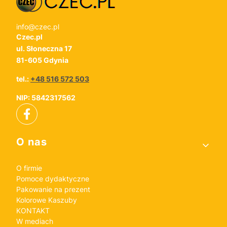
info@czec.pl
Czec.pl
ul. Słoneczna 17
81-605 Gdynia
tel.:
+48 516 572 503
NIP: 5842317562
Linki w stopce
O nas
O firmie
Pomoce dydaktyczne
Pakowanie na prezent
Kolorowe Kaszuby
KONTAKT
W mediach