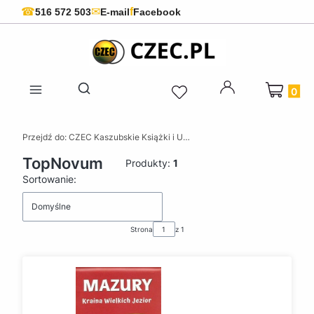
f
☎
✉
516 572 503
E-mail
Facebook
Produkty 
Otwórz wyszukiwarkę
Przejdź do:
CZEC Kaszubskie Książki i Upominki - Pamiątki z Kaszub
TopNovum
Produkty:
1
Lista produktów
Sortowanie:
Domyślne
Strona
z 1