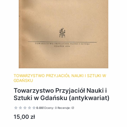
TOWARZYSTWO PRZYJACIÓŁ NAUKI I SZTUKI W
GDAŃSKU
Towarzystwo Przyjaciół Nauki i
Sztuki w Gdańsku (antykwariat)
0.00
(Oceny: 0 Recenzje: 0)
Cena
15,00 zł