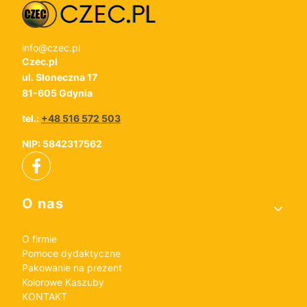
info@czec.pl
Czec.pl
ul. Słoneczna 17
81-605 Gdynia
tel.:
+48 516 572 503
NIP: 5842317562
Linki w stopce
O nas
O firmie
Pomoce dydaktyczne
Pakowanie na prezent
Kolorowe Kaszuby
KONTAKT