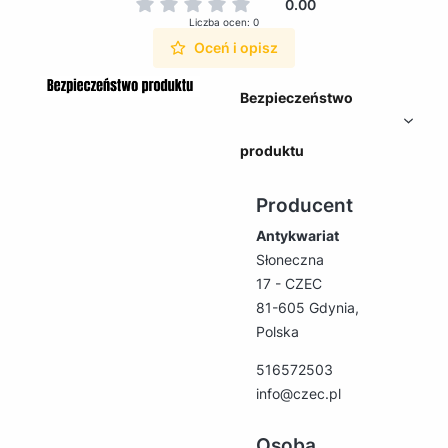
0.00
Liczba ocen: 0
Oceń i opisz
Bezpieczeństwo
produktu
Producent
Antykwariat
Słoneczna
17 - CZEC
81-605 Gdynia,
Polska
516572503
info@czec.pl
Osoba