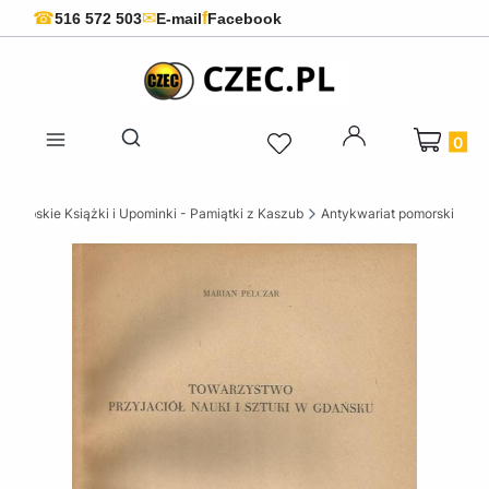
f
☎
✉
516 572 503
E-mail
Facebook
Produkty 
Otwórz wyszukiwarkę
szubskie Książki i Upominki - Pamiątki z Kaszub
Antykwariat pomorski