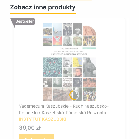
Zobacz inne produkty
Bestseller
Vademecum Kaszubskie - Ruch Kaszubsko-
Pomorski / Kaszëbskò-Pòmòrskô Rësznota
INSTYTUT KASZUBSKI
Cena
39,00 zł