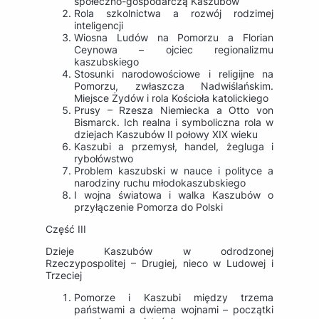
społeczno-gospodarczą Kaszubów
Rola szkolnictwa a rozwój rodzimej
inteligencji
Wiosna Ludów na Pomorzu a Florian
Ceynowa – ojciec regionalizmu
kaszubskiego
Stosunki narodowościowe i religijne na
Pomorzu, zwłaszcza Nadwiślańskim.
Miejsce Żydów i rola Kościoła katolickiego
Prusy – Rzesza Niemiecka a Otto von
Bismarck. Ich realna i symboliczna rola w
dziejach Kaszubów II połowy XIX wieku
Kaszubi a przemysł, handel, żegluga i
rybołówstwo
Problem kaszubski w nauce i polityce a
narodziny ruchu młodokaszubskiego
I wojna światowa i walka Kaszubów o
przyłączenie Pomorza do Polski
Część III
Dzieje Kaszubów w odrodzonej
Rzeczypospolitej – Drugiej, nieco w Ludowej i
Trzeciej
Pomorze i Kaszubi między trzema
państwami a dwiema wojnami – początki