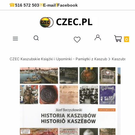
f
☎
✉
516 572 503
E-mail
Facebook
Produkty 
Otwórz wyszukiwarkę
CZEC Kaszubskie Książki i Upominki - Pamiątki z Kaszub
Kaszubskie k