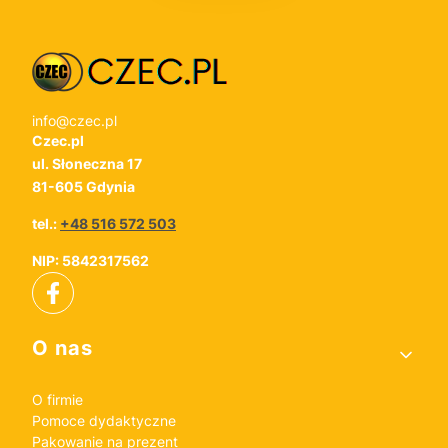
info@czec.pl
Czec.pl
ul. Słoneczna 17
81-605 Gdynia
tel.:
+48 516 572 503
NIP: 5842317562
Linki w stopce
O nas
O firmie
Pomoce dydaktyczne
Pakowanie na prezent