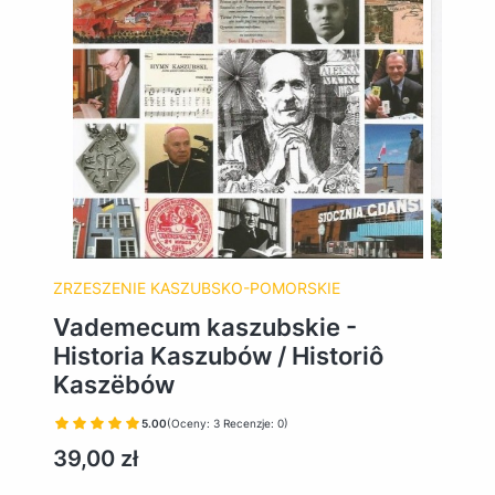
ZRZESZENIE KASZUBSKO-POMORSKIE
Vademecum kaszubskie -
Historia Kaszubów / Historiô
Kaszëbów
5.00
(Oceny: 3 Recenzje: 0)
Cena
39,00 zł