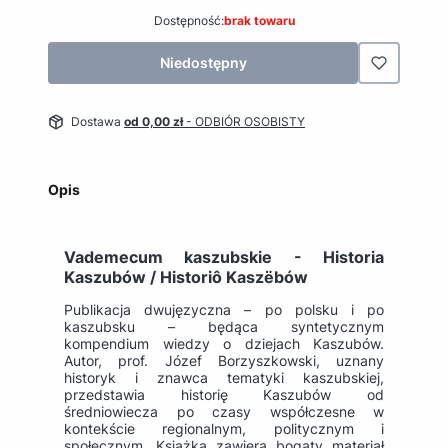
Dostępność:
brak towaru
Niedostępny
Dostawa
od 0,00 zł
- ODBIÓR OSOBISTY
Opis
Vademecum kaszubskie - Historia
Kaszubów / Historiô Kaszëbów
Publikacja dwujęzyczna – po polsku i po
kaszubsku – będąca syntetycznym
kompendium wiedzy o dziejach Kaszubów.
Autor, prof. Józef Borzyszkowski, uznany
historyk i znawca tematyki kaszubskiej,
przedstawia historię Kaszubów od
średniowiecza po czasy współczesne w
kontekście regionalnym, politycznym i
społecznym. Książka zawiera bogaty materiał