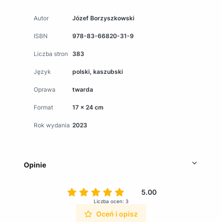
Autor
Józef Borzyszkowski
ISBN
978-83-66820-31-9
Liczba stron
383
Język
polski, kaszubski
Oprawa
twarda
Format
17 x 24 cm
Rok wydania
2023
Opinie
5.00
Liczba ocen: 3
Oceń i opisz