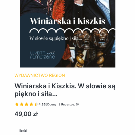
WYDAWNICTWO REGION
Winiarska i Kiszkis. W słowie są
piękno i siła...
4.33
(Oceny: 3 Recenzje: 0)
Cena
49,00 zł
Ilość