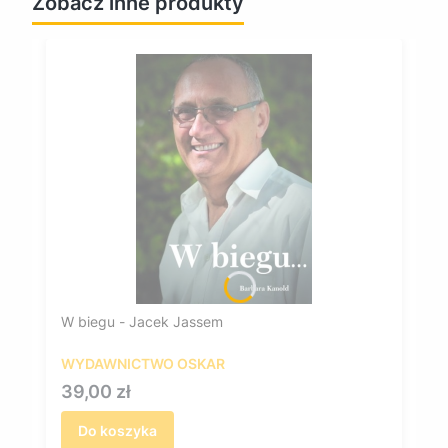
Zobacz inne produkty
W biegu - Jacek Jassem
WYDAWNICTWO OSKAR
Cena
39,00 zł
Do koszyka