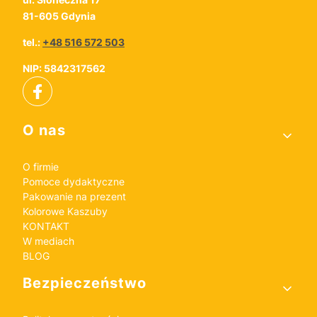
81-605 Gdynia
tel.:
+48 516 572 503
NIP: 5842317562
Linki w stopce
O nas
O firmie
Pomoce dydaktyczne
Pakowanie na prezent
Kolorowe Kaszuby
KONTAKT
W mediach
BLOG
Bezpieczeństwo