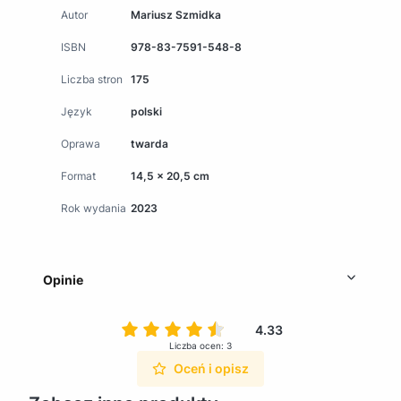
Autor
Mariusz Szmidka
ISBN
978-83-7591-548-8
Liczba stron
175
Język
polski
Oprawa
twarda
Format
14,5 x 20,5 cm
Rok wydania
2023
Opinie
4.33
Liczba ocen: 3
Oceń i opisz