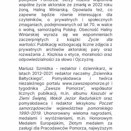
wspólne życie aktorskie ze zmarłą w 2022 roku
żoną, Haliną Winiarską. Opowiada też, co
zapewne będzie równie interesujące dla
czytelników, o prywatnych i społecznych
zmaganiach, podejmowanych od lat 70. w walce
o wolną, samorządną Polskę. Obecność Haliny
Winiarskiej wyraża się we wspomnieniach
zaczerpniętych z książki
Życie dla
wartości
. Publikację wzbogacają liczne zdjęcia z
prywatnych archiwów aktorskiej pary oraz
rozważania J. Kiszkisa o etyce, moralności oraz
odpowiedzialności za słowo i Ojczyznę.
Mariusz Szmidka - redaktor i dziennikarz, w
latach 2012–2021 redaktor naczelny „Dziennika
Bałtyckiego”. Pomysłodawca i twórca
niezależnego portalu www.zawszepomorze.pl i
tygodnika „Zawsze Pomorze”, współautor
licznych publikacji, m.in. albumu
Kaszubi w
Ziemi Świętej
,
Wokół Jezior Raduńskich
oraz
pomysłodawca i redaktor leksykonu
Poczet
samorządowców województwa pomorskiego
1990–2019
. Uhonorowany wieloma nagrodami,
medalami i wyróżnieniami, m.in. Honorowym
Medalem Europejskim, Złotym medalem za
zasługi dla Pracodawców Pomorza, najwyższym