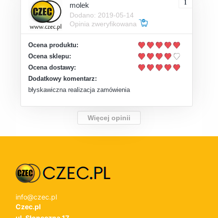
molek
Dodano: 2019-05-14
Opinia zweryfikowana
Ocena produktu:
Ocena sklepu:
Ocena dostawy:
Dodatkowy komentarz:
błyskawiczna realizacja zamówienia
Więcej opinii
info@czec.pl
Czec.pl
ul. Słoneczna 17