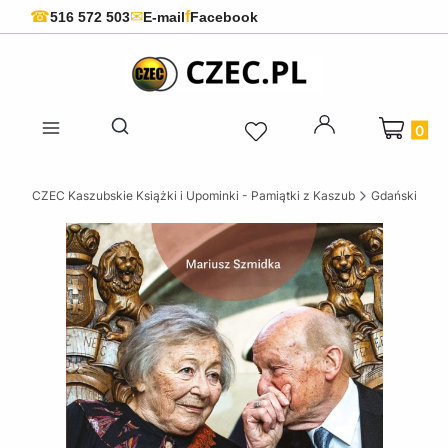
f
☎
✉
516 572 503
E-mail
Facebook
Produkty 
Otwórz wyszukiwarkę
CZEC Kaszubskie Książki i Upominki - Pamiątki z Kaszub
Gdańskie ksi