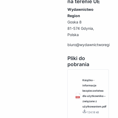
na terenie UE
Wydawnictwo
Region
Goska 8
81-574 Gdynia,
Polska
biuro@wydawnictworegion.p
Pliki do
pobrania
Książka -
informacje
bezpieczeństwa
dla użytkownika ‒
związane z
użytkowaniem.pdf
124.18 kB