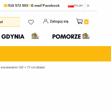
f
☎
✉
516 572 503
E-mail
Facebook
POLSKI
ZŁ
Produkty w koszyku:
Zaloguj się
zł
kociewskim 120 x 77 cm (biała)