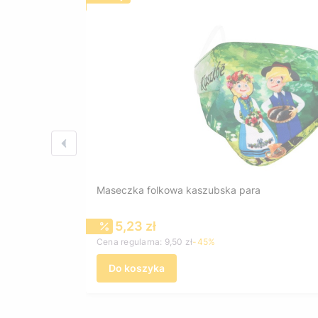
Maseczka folkowa kaszubska para
Cena promocyjna
5,23 zł
Cena regularna:
9,50 zł
-45%
Do koszyka