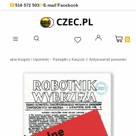
f
☎
✉
516 572 503
E-mail
Facebook
Produkty 
Otwórz wyszukiwarkę
szubskie Książki i Upominki - Pamiątki z Kaszub
Antykwariat pomorski