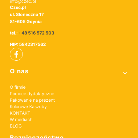
info@czec.pl
Czec.pl
ul. Słoneczna 17
81-605 Gdynia
tel.:
+48 516 572 503
NIP: 5842317562
Linki w stopce
O nas
O firmie
Pomoce dydaktyczne
Pakowanie na prezent
Kolorowe Kaszuby
KONTAKT
W mediach
BLOG
Bezpieczeństwo