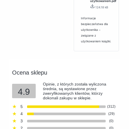
użytkowaniem.pdf
124.18 kB
Informacje
bezpieczeństwa dla
użytkownika ‒
związane z
użytkowaniem książki.
Ocena sklepu
Opinie, z których została wyliczona
średnia, są wystawione przez
4.9
zweryfikowanych klientów, którzy
dokonali zakupu w sklepie.
5
(312)
4
(29)
3
(0)
2
(0)