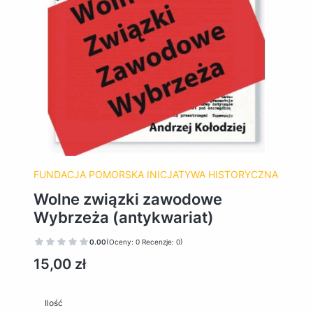
FUNDACJA POMORSKA INICJATYWA HISTORYCZNA
Wolne związki zawodowe
Wybrzeża (antykwariat)
0.00
(Oceny: 0 Recenzje: 0)
Cena
15,00 zł
Ilość