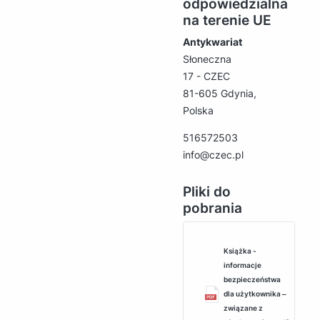
odpowiedzialna
na terenie UE
Antykwariat
Słoneczna
17 - CZEC
81-605 Gdynia,
Polska
516572503
info@czec.pl
Pliki do
pobrania
Książka -
informacje
bezpieczeństwa
dla użytkownika ‒
związane z