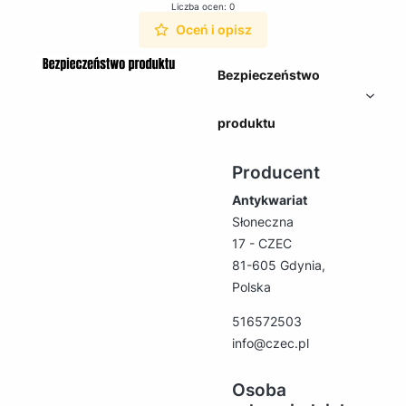
Liczba ocen: 0
Oceń i opisz
Bezpieczeństwo
produktu
Producent
Antykwariat
Słoneczna
17 - CZEC
81-605 Gdynia,
Polska
516572503
info@czec.pl
Osoba