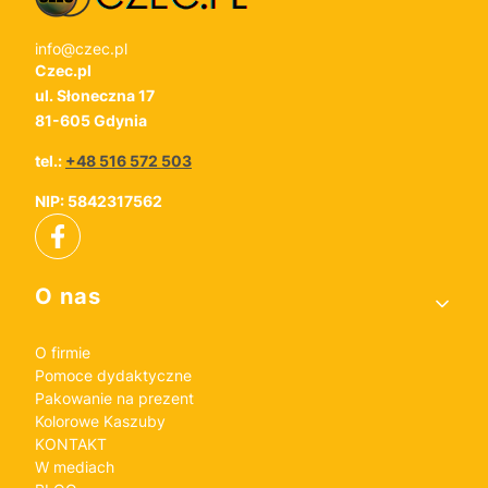
info@czec.pl
Czec.pl
ul. Słoneczna 17
81-605 Gdynia
tel.:
+48 516 572 503
NIP: 5842317562
Linki w stopce
O nas
O firmie
Pomoce dydaktyczne
Pakowanie na prezent
Kolorowe Kaszuby
KONTAKT
W mediach