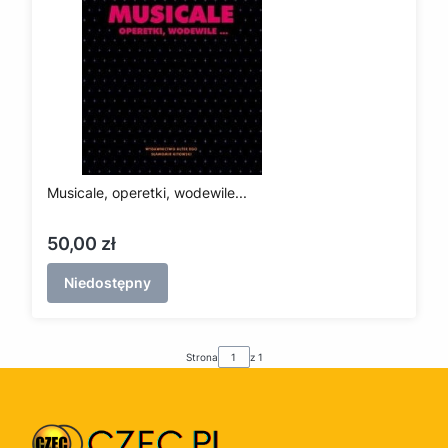
Musicale, operetki, wodewile...
Cena
50,00 zł
Niedostępny
Strona
z 1