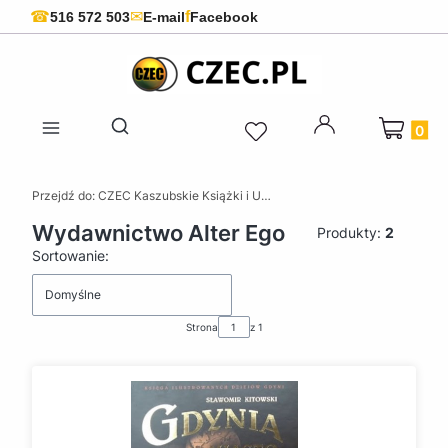
f
☎
✉
516 572 503
E-mail
Facebook
Produkty 
Otwórz wyszukiwarkę
Przejdź do:
CZEC Kaszubskie Książki i Upominki - Pamiątki z Kaszub
Wydawnictwo Alter Ego
Produkty:
2
Lista produktów
Sortowanie:
Domyślne
Strona
z 1