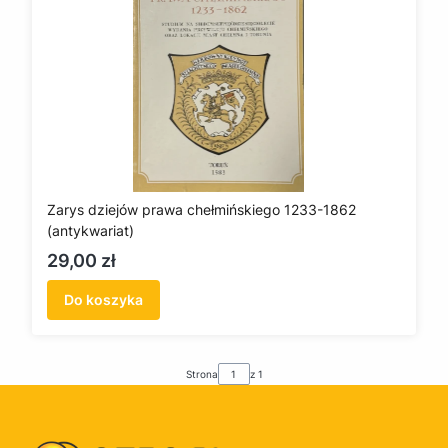
Zarys dziejów prawa chełmińskiego 1233-1862
(antykwariat)
Cena
29,00 zł
Do koszyka
Strona
z 1