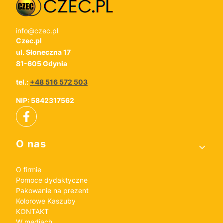
info@czec.pl
Czec.pl
ul. Słoneczna 17
81-605 Gdynia
tel.:
+48 516 572 503
NIP: 5842317562
Linki w stopce
O nas
O firmie
Pomoce dydaktyczne
Pakowanie na prezent
Kolorowe Kaszuby
KONTAKT
W mediach