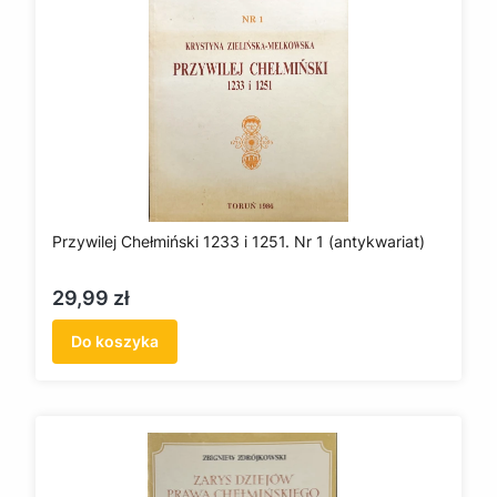
Przywilej Chełmiński 1233 i 1251. Nr 1 (antykwariat)
Cena
29,99 zł
Do koszyka