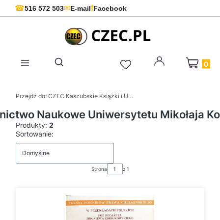
f
☎
✉
516 572 503
E-mail
Facebook
Produkty 
Otwórz wyszukiwarkę
Przejdź do:
CZEC Kaszubskie Książki i Upominki - Pamiątki z Kaszub
ictwo Naukowe Uniwersytetu Mikołaja Ko
Produkty:
2
Lista produktów
Sortowanie:
Domyślne
Strona
z 1