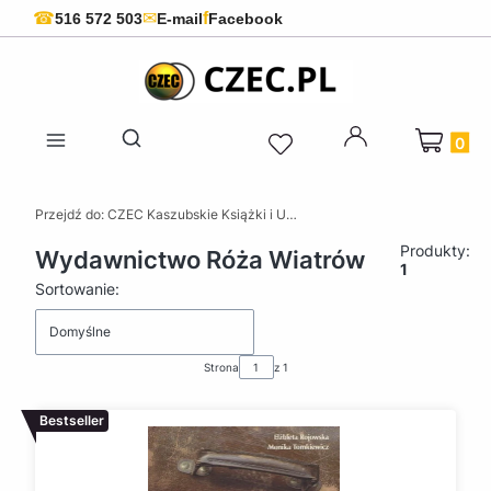
f
☎
✉
516 572 503
E-mail
Facebook
Produkty 
Otwórz wyszukiwarkę
Przejdź do:
CZEC Kaszubskie Książki i Upominki - Pamiątki z Kaszub
Produkty:
Wydawnictwo Róża Wiatrów
1
Lista produktów
Sortowanie:
Domyślne
Strona
z 1
Bestseller