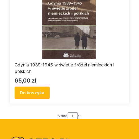
Gdynia 1939-1945 w świetle źródeł niemieckich i
polskich
Cena
65,00 zł
Do koszyka
Strona
z 1