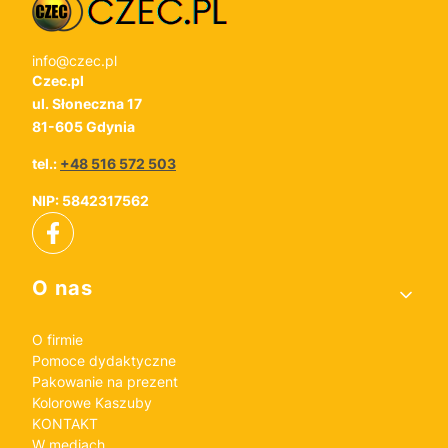
info@czec.pl
Czec.pl
ul. Słoneczna 17
81-605 Gdynia
tel.:
+48 516 572 503
NIP: 5842317562
Linki w stopce
O nas
O firmie
Pomoce dydaktyczne
Pakowanie na prezent
Kolorowe Kaszuby
KONTAKT
W mediach