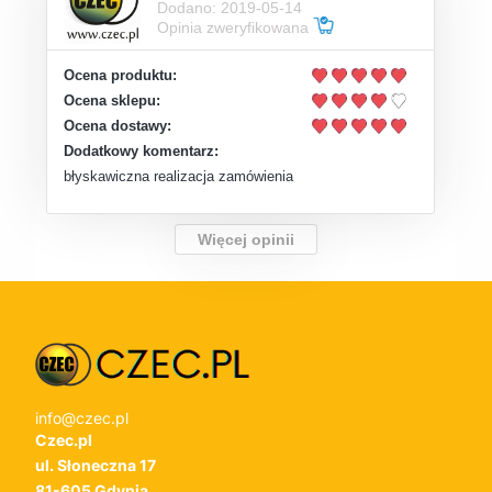
Dodano: 2019-05-14
Opinia zweryfikowana
Ocena produktu:
Ocena sklepu:
Ocena dostawy:
Dodatkowy komentarz:
błyskawiczna realizacja zamówienia
Więcej opinii
info@czec.pl
Czec.pl
ul. Słoneczna 17
81-605 Gdynia