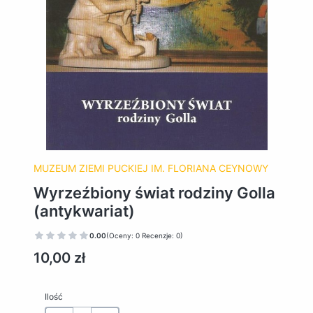
MUZEUM ZIEMI PUCKIEJ IM. FLORIANA CEYNOWY
Wyrzeźbiony świat rodziny Golla
(antykwariat)
0.00
(Oceny: 0 Recenzje: 0)
Cena
10,00 zł
Ilość