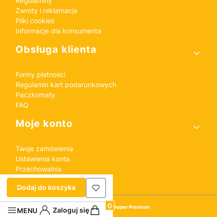
Regulaminy
Zwroty i reklamacje
Pliki cookies
Informacje dla konsumenta
Obsługa klienta
Formy płatności
Regulamin kart podarunkowych
Paczkomaty
FAQ
Moje konto
Twoje zamówienia
Ustawienia konta
Przechowalnia
Dodaj do koszyka
Sklep internetowy
Shoper Premium
Produkty w koszyku: 0. Zobacz szczeg
Zaloguj się
MENU