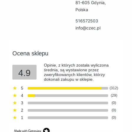
81-605 Gdynia,
Polska
516572503
info@czec.pl
Ocena sklepu
Opinie, z których została wyliczona
średnia, są wystawione przez
4.9
zweryfikowanych klientów, którzy
dokonali zakupu w sklepie.
5
(312)
4
(29)
3
(0)
2
(0)
1
(0)