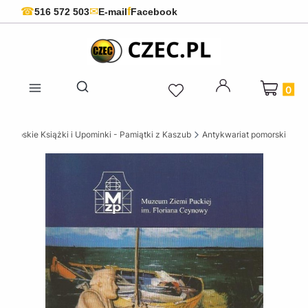
f
☎
✉
516 572 503
E-mail
Facebook
Produkty 
Otwórz wyszukiwarkę
szubskie Książki i Upominki - Pamiątki z Kaszub
Antykwariat pomorski