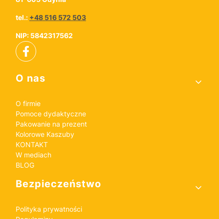
tel.:
+48 516 572 503
NIP: 5842317562
Linki w stopce
O nas
O firmie
Pomoce dydaktyczne
Pakowanie na prezent
Kolorowe Kaszuby
KONTAKT
W mediach
BLOG
Bezpieczeństwo
Polityka prywatności