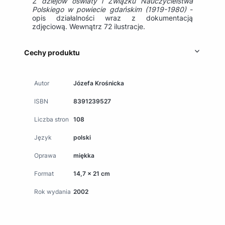
Z dziejów oświaty i Związku Nauczycielstwa
Polskiego w powiecie gdańskim (1919-1980)
-
opis działalności wraz z dokumentacją
zdjęciową. Wewnątrz 72 ilustracje.
Cechy produktu
Autor
Józefa Krośnicka
ISBN
8391239527
Liczba stron
108
Język
polski
Oprawa
miękka
Format
14,7 x 21 cm
Rok wydania
2002