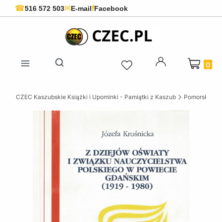
f
☎
✉
516 572 503
E-mail
Facebook
Produkty 
Otwórz wyszukiwarkę
CZEC Kaszubskie Książki i Upominki - Pamiątki z Kaszub
Pomorskie ks