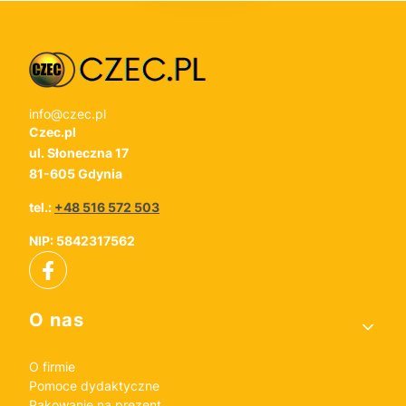
info@czec.pl
Czec.pl
ul. Słoneczna 17
81-605 Gdynia
tel.:
+48 516 572 503
NIP: 5842317562
Linki w stopce
O nas
O firmie
Pomoce dydaktyczne
Pakowanie na prezent