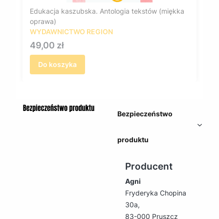
Edukacja kaszubska. Antologia tekstów (miękka
oprawa)
WYDAWNICTWO REGION
Cena
49,00 zł
Do koszyka
Bezpieczeństwo
produktu
Producent
Agni
Fryderyka Chopina
30a,
83-000 Pruszcz