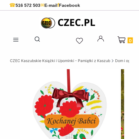
f
☎
✉
516 572 503
E-mail
Facebook
Produkty 
Otwórz wyszukiwarkę
CZEC Kaszubskie Książki i Upominki - Pamiątki z Kaszub
Dom i ogród w