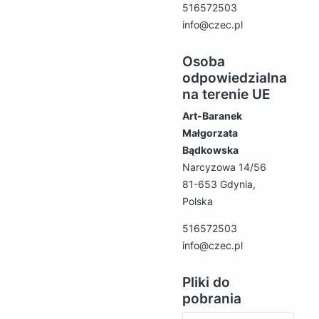
516572503
info@czec.pl
Osoba
odpowiedzialna
na terenie UE
Art-Baranek
Małgorzata
Bądkowska
Narcyzowa 14/56
81-653 Gdynia,
Polska
516572503
info@czec.pl
Pliki do
pobrania