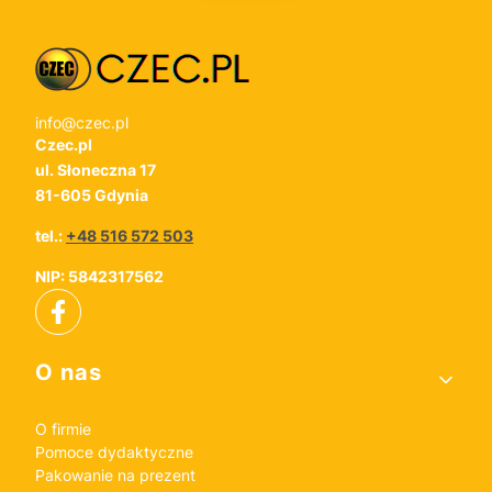
info@czec.pl
Czec.pl
ul. Słoneczna 17
81-605 Gdynia
tel.:
+48 516 572 503
NIP: 5842317562
Linki w stopce
O nas
O firmie
Pomoce dydaktyczne
Pakowanie na prezent