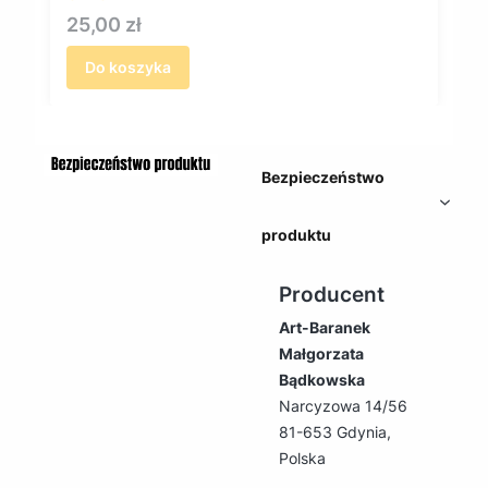
Cena
25,00 zł
Do koszyka
Bezpieczeństwo
produktu
Producent
Art-Baranek
Małgorzata
Bądkowska
Narcyzowa 14/56
81-653 Gdynia,
Polska