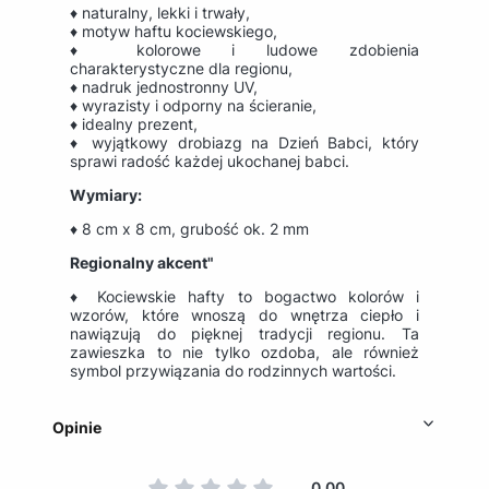
♦ naturalny, lekki i trwały,
♦ motyw haftu kociewskiego,
♦ kolorowe i ludowe zdobienia
charakterystyczne dla regionu,
♦ nadruk jednostronny UV,
♦ wyrazisty i odporny na ścieranie,
♦ idealny prezent,
♦ wyjątkowy drobiazg na Dzień Babci, który
sprawi radość każdej ukochanej babci.
Wymiary:
♦ 8 cm x 8 cm, grubość ok. 2 mm
Regionalny akcent"
♦ Kociewskie hafty to bogactwo kolorów i
wzorów, które wnoszą do wnętrza ciepło i
nawiązują do pięknej tradycji regionu. Ta
zawieszka to nie tylko ozdoba, ale również
symbol przywiązania do rodzinnych wartości.
Opinie
0.00