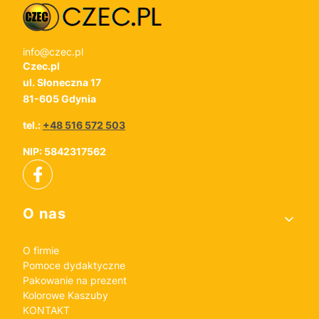
info@czec.pl
Czec.pl
ul. Słoneczna 17
81-605 Gdynia
tel.:
+48 516 572 503
NIP: 5842317562
Linki w stopce
O nas
O firmie
Pomoce dydaktyczne
Pakowanie na prezent
Kolorowe Kaszuby
KONTAKT