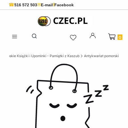
f
☎
✉
516 572 503
E-mail
Facebook
Produkty 
Otwórz wyszukiwarkę
szubskie Książki i Upominki - Pamiątki z Kaszub
Antykwariat pomorski