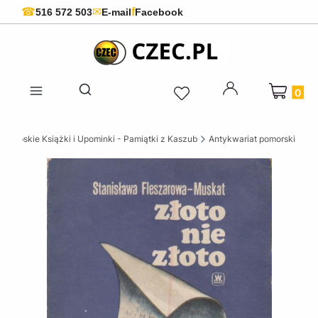
f
☎
✉
516 572 503
E-mail
Facebook
Produkty 
Otwórz wyszukiwarkę
szubskie Książki i Upominki - Pamiątki z Kaszub
Antykwariat pomorski