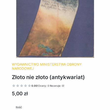
WYDAWNICTWO MINISTERSTWA OBRONY
NARODOWEJ
Złoto nie złoto (antykwariat)
0.00
(Oceny: 0 Recenzje: 0)
Cena
5,00 zł
Ilość