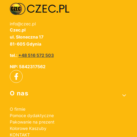
info@czec.pl
Czec.pl
ul. Słoneczna 17
81-605 Gdynia
tel.:
+48 516 572 503
NIP: 5842317562
Linki w stopce
O nas
O firmie
Pomoce dydaktyczne
Pakowanie na prezent
Kolorowe Kaszuby
KONTAKT