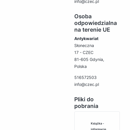
info@czec.pl
Osoba
odpowiedzialna
na terenie UE
Antykwariat
Słoneczna
17 - CZEC
81-605 Gdynia,
Polska
516572503
info@czec.pl
Pliki do
pobrania
Książka -
informacje