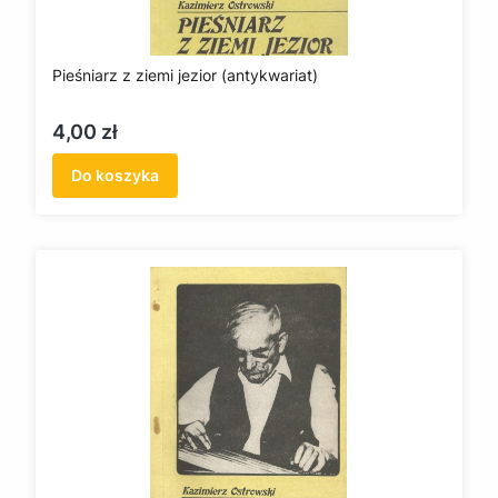
Pieśniarz z ziemi jezior (antykwariat)
Cena
4,00 zł
Do koszyka