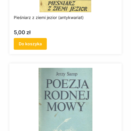
Pieśniarz z ziemi jezior (antykwariat)
Cena
5,00 zł
Do koszyka