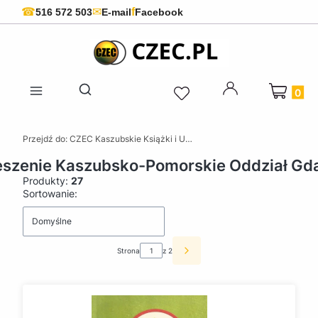
f
☎
✉
516 572 503
E-mail
Facebook
Produkty 
Otwórz wyszukiwarkę
Przejdź do:
CZEC Kaszubskie Książki i Upominki - Pamiątki z Kaszub
eszenie Kaszubsko-Pomorskie Oddział Gd
Produkty:
27
Lista produktów
Sortowanie:
Domyślne
Strona
z 2
Następne produkty