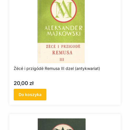
Żëcé i przigódë Remusa III dzel (antykwariat)
Cena
20,00 zł
Do koszyka