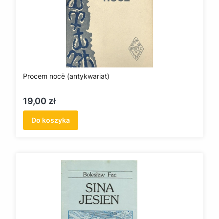
Procem nocë (antykwariat)
Cena
19,00 zł
Do koszyka