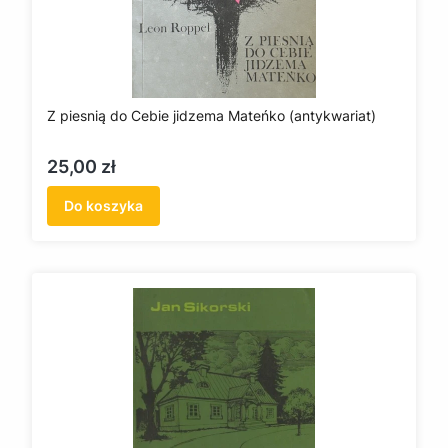
Z piesnią do Cebie jidzema Mateńko (antykwariat)
Cena
25,00 zł
Do koszyka