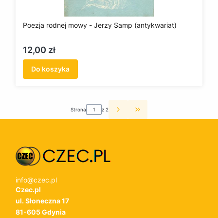
Poezja rodnej mowy - Jerzy Samp (antykwariat)
Cena
12,00 zł
Do koszyka
Strona
z 2
Przejdź do ostatniej st
info@czec.pl
Czec.pl
ul. Słoneczna 17
81-605 Gdynia