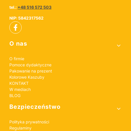
tel.:
+48 516 572 503
NIP: 5842317562
Linki w stopce
O nas
O firmie
Pomoce dydaktyczne
Pakowanie na prezent
Kolorowe Kaszuby
KONTAKT
W mediach
BLOG
Bezpieczeństwo
Polityka prywatności
Regulaminy