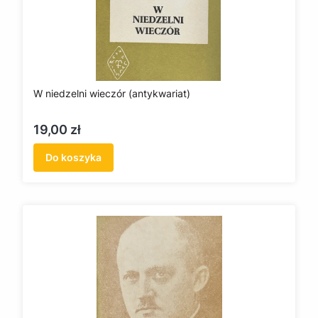
W niedzelni wieczór (antykwariat)
Cena
19,00 zł
Do koszyka