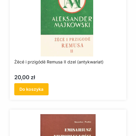
Żëcé i przigódë Remusa II dzel (antykwariat)
Cena
20,00 zł
Do koszyka