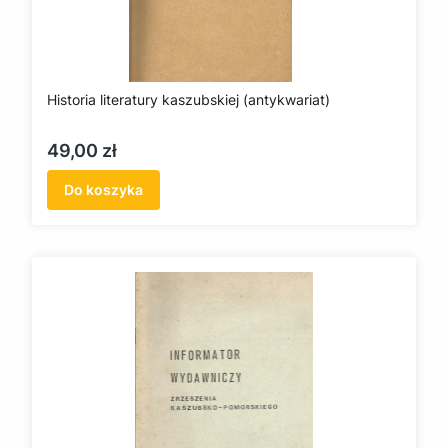
Historia literatury kaszubskiej (antykwariat)
Cena
49,00 zł
Do koszyka