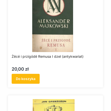
Żëcé i przigódë Remusa I dzel (antykwariat)
Cena
20,00 zł
Do koszyka