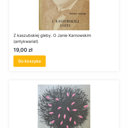
Z kaszubskiej gleby. O Janie Karnowskim
(antykwariat)
Cena
19,00 zł
Do koszyka