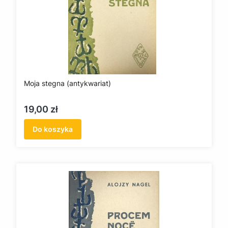
Moja stegna (antykwariat)
Cena
19,00 zł
Do koszyka