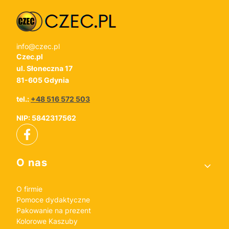
info@czec.pl
Czec.pl
ul. Słoneczna 17
81-605 Gdynia
tel.:
+48 516 572 503
NIP: 5842317562
Linki w stopce
O nas
O firmie
Pomoce dydaktyczne
Pakowanie na prezent
Kolorowe Kaszuby