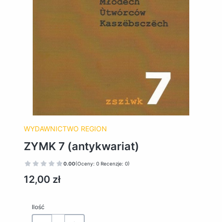
WYDAWNICTWO REGION
ZYMK 7 (antykwariat)
0.00
(Oceny: 0 Recenzje: 0)
Cena
12,00 zł
Ilość