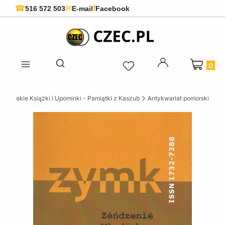
f
☎
✉
516 572 503
E-mail
Facebook
Produkty 
Otwórz wyszukiwarkę
szubskie Książki i Upominki - Pamiątki z Kaszub
Antykwariat pomorski