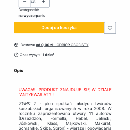
szt.
Dostępność:
na wyczerpaniu
Dodaj do koszyka
Dostawa
od 0,00 zł
- ODBIÓR OSOBISTY
Czas wysyłki:
1 dzień
Opis
UWAGA!!! PRODUKT ZNAJDUJE SIĘ W DZIALE
"ANTYKWARIAT"!!!
ZYMK 7
- plon spotkań młodych twórców
kaszubskich organizowanych w roku 2008. W
roczniku zaprezentowano utwory 11 autorów
(Drzeżdżon, Formella, Hebel, Jeliński,
Jóskowski, Klass, Majkowski, Makurat,
Schramke, Skiba, Soron) - wiersze i opowiadania