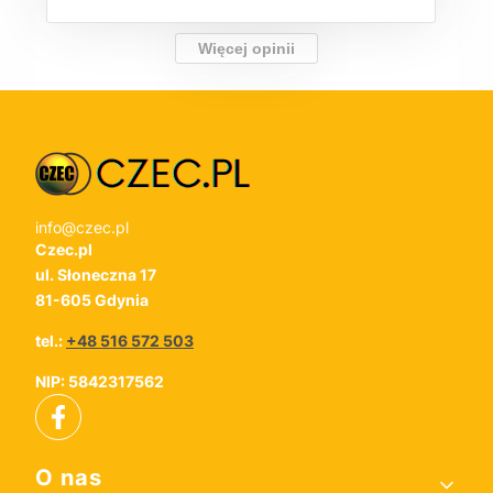
Więcej opinii
info@czec.pl
Czec.pl
ul. Słoneczna 17
81-605 Gdynia
tel.:
+48 516 572 503
NIP: 5842317562
Linki w stopce
O nas