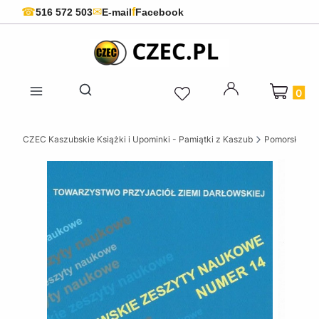
f
☎
✉
516 572 503
E-mail
Facebook
Produkty 
Otwórz wyszukiwarkę
CZEC Kaszubskie Książki i Upominki - Pamiątki z Kaszub
Pomorskie ks