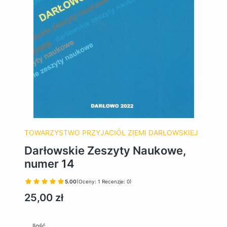
TOWARZYSTWO PRZYJACIÓŁ ZIEMI DARŁOWSKIEJ
Darłowskie Zeszyty Naukowe,
numer 14
5.00
(Oceny: 1 Recenzje: 0)
Cena
25,00 zł
Ilość