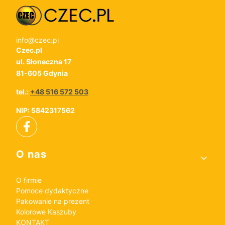
info@czec.pl
Czec.pl
ul. Słoneczna 17
81-605 Gdynia
tel.:
+48 516 572 503
NIP: 5842317562
Linki w stopce
O nas
O firmie
Pomoce dydaktyczne
Pakowanie na prezent
Kolorowe Kaszuby
KONTAKT