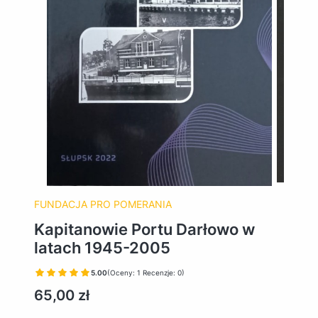
FUNDACJA PRO POMERANIA
Kapitanowie Portu Darłowo w
latach 1945-2005
5.00
(Oceny: 1 Recenzje: 0)
Cena
65,00 zł