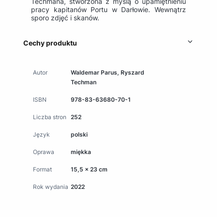
Techmana, stworzona z myślą o upamiętnieniu
pracy kapitanów Portu w Darłowie. Wewnątrz
sporo zdjęć i skanów.
Cechy produktu
Autor
Waldemar Parus, Ryszard
Techman
ISBN
978-83-63680-70-1
Liczba stron
252
Język
polski
Oprawa
miękka
Format
15,5 x 23 cm
Rok wydania
2022