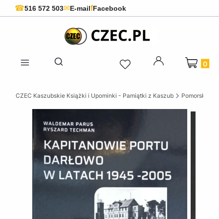
f
☎
✉
516 572 503
E-mail
Facebook
Produkty 
Otwórz wyszukiwarkę
CZEC Kaszubskie Książki i Upominki - Pamiątki z Kaszub
Pomorskie ks