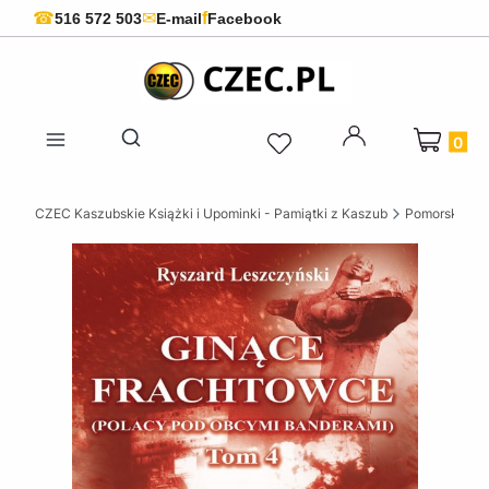
f
☎
✉
516 572 503
E-mail
Facebook
Produkty 
Otwórz wyszukiwarkę
CZEC Kaszubskie Książki i Upominki - Pamiątki z Kaszub
Pomorskie ks