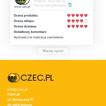
Dodano: 2019-05-14
Opinia zweryfikowana
Ocena produktu:
Ocena sklepu:
Ocena dostawy:
Dodatkowy komentarz:
błyskawiczna realizacja zamówienia
Więcej opinii
info@czec.pl
Czec.pl
ul. Słoneczna 17
81-605 Gdynia