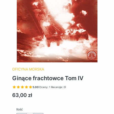
OFICYNA MORSKA
Ginące frachtowce Tom IV
5.00
(Oceny: 1 Recenzje: 0)
Cena
63,00 zł
Ilość