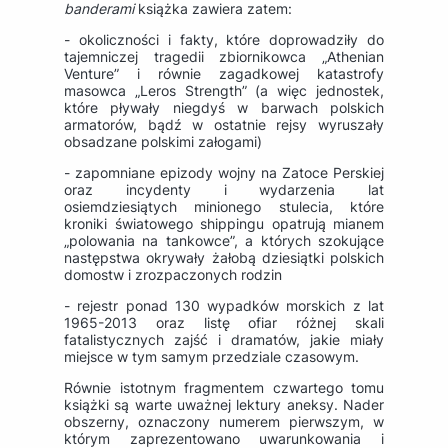
banderami
książka zawiera zatem:
- okoliczności i fakty, które doprowadziły do
tajemniczej tragedii zbiornikowca „Athenian
Venture” i równie zagadkowej katastrofy
masowca „Leros Strength” (a więc jednostek,
które pływały niegdyś w barwach polskich
armatorów, bądź w ostatnie rejsy wyruszały
obsadzane polskimi załogami)
- zapomniane epizody wojny na Zatoce Perskiej
oraz incydenty i wydarzenia lat
osiemdziesiątych minionego stulecia, które
kroniki światowego shippingu opatrują mianem
„polowania na tankowce”, a których szokujące
następstwa okrywały żałobą dziesiątki polskich
domostw i zrozpaczonych rodzin
- rejestr ponad 130 wypadków morskich z lat
1965-2013 oraz listę ofiar różnej skali
fatalistycznych zajść i dramatów, jakie miały
miejsce w tym samym przedziale czasowym.
Równie istotnym fragmentem czwartego tomu
książki są warte uważnej lektury aneksy. Nader
obszerny, oznaczony numerem pierwszym, w
którym zaprezentowano uwarunkowania i