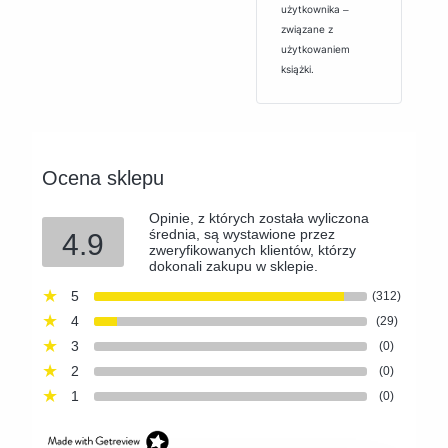
użytkownika ‒
związane z
użytkowaniem
książki.
Ocena sklepu
Opinie, z których została wyliczona
średnia, są wystawione przez
4.9
zweryfikowanych klientów, którzy
dokonali zakupu w sklepie.
5
(312)
4
(29)
3
(0)
2
(0)
1
(0)