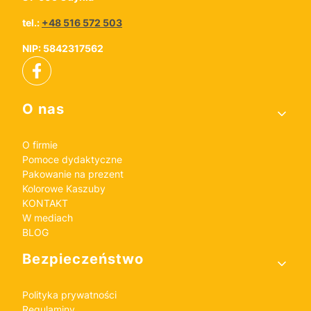
tel.:
+48 516 572 503
NIP: 5842317562
Linki w stopce
O nas
O firmie
Pomoce dydaktyczne
Pakowanie na prezent
Kolorowe Kaszuby
KONTAKT
W mediach
BLOG
Bezpieczeństwo
Polityka prywatności
Regulaminy