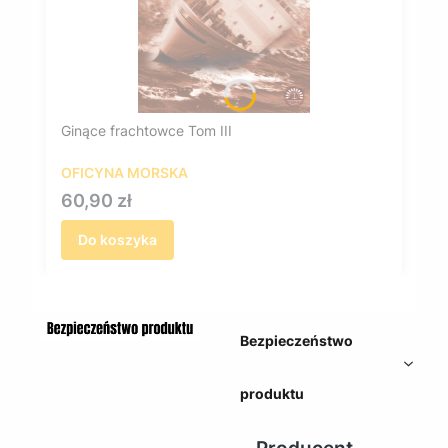
Ginące frachtowce Tom III
OFICYNA MORSKA
Cena
60,90 zł
Do koszyka
Bezpieczeństwo
produktu