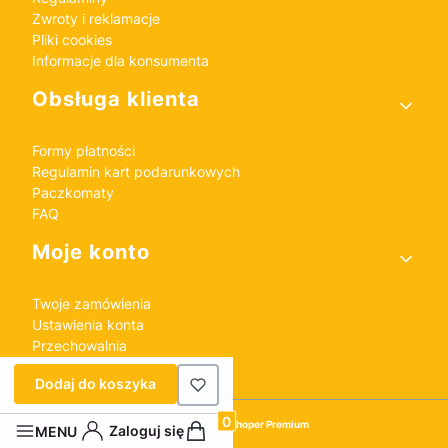
Zwroty i reklamacje
Pliki cookies
Informacje dla konsumenta
Obsługa klienta
Formy płatności
Regulamin kart podarunkowych
Paczkomaty
FAQ
Moje konto
Twoje zamówienia
Ustawienia konta
Przechowalnia
Dodaj do koszyka
Sklep internetowy
Shoper Premium
Produkty w koszyku: 0. Zobacz szczeg
Zaloguj się
MENU