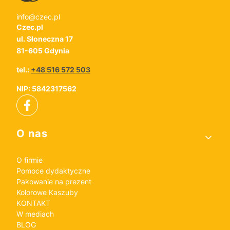
info@czec.pl
Czec.pl
ul. Słoneczna 17
81-605 Gdynia
tel.:
+48 516 572 503
NIP: 5842317562
Linki w stopce
O nas
O firmie
Pomoce dydaktyczne
Pakowanie na prezent
Kolorowe Kaszuby
KONTAKT
W mediach
BLOG