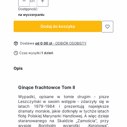
szt.
Dostępność:
na wyczerpaniu
Dodaj do koszyka
Dostawa
od 0,00 zł
- ODBIÓR OSOBISTY
Czas wysyłki:
1 dzień
Opis
Ginące frachtowce Tom II
Wypadki, opisane w tomie drugim - pisze
Leszczyński w swoim wstępie - zdarzyły się w
latach 1979-1984 i prezentują największe
dramaty morskie, jakie dotknęły w tychże latach
flotę Polskiej Marynarki Handlowej. A więc dzieje
staranowanego na Skaldzie „Zamościa”, przy
wyspie Bornholm wywrotki „Koronowa”,