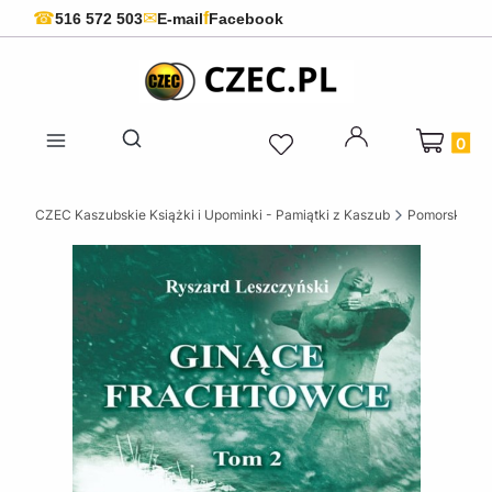
f
☎
✉
516 572 503
E-mail
Facebook
Produkty 
Otwórz wyszukiwarkę
CZEC Kaszubskie Książki i Upominki - Pamiątki z Kaszub
Pomorskie ks