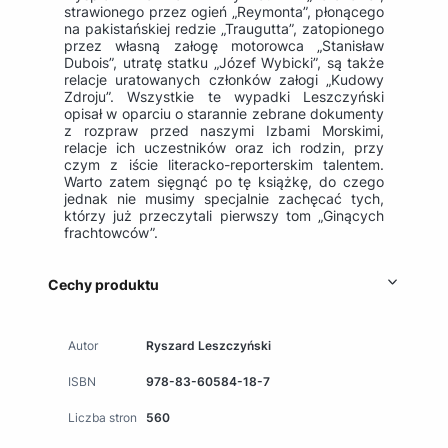
strawionego przez ogień „Reymonta”, płonącego
na pakistańskiej redzie „Traugutta”, zatopionego
przez własną załogę motorowca „Stanisław
Dubois”, utratę statku „Józef Wybicki”, są także
relacje uratowanych członków załogi „Kudowy
Zdroju”. Wszystkie te wypadki Leszczyński
opisał w oparciu o starannie zebrane dokumenty
z rozpraw przed naszymi Izbami Morskimi,
relacje ich uczestników oraz ich rodzin, przy
czym z iście literacko-reporterskim talentem.
Warto zatem sięgnąć po tę książkę, do czego
jednak nie musimy specjalnie zachęcać tych,
którzy już przeczytali pierwszy tom „Ginących
frachtowców”.
Cechy produktu
Autor
Ryszard Leszczyński
ISBN
978-83-60584-18-7
Liczba stron
560