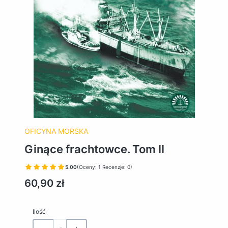
OFICYNA MORSKA
Ginące frachtowce. Tom II
5.00
(Oceny: 1 Recenzje: 0)
Cena
60,90 zł
Ilość