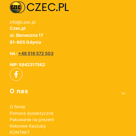
info@czec.pl
Czec.pl
ul. Słoneczna 17
81-605 Gdynia
tel.:
+48 516 572 503
NIP: 5842317562
Linki w stopce
O nas
O firmie
Pomoce dydaktyczne
Pakowanie na prezent
Kolorowe Kaszuby
KONTAKT