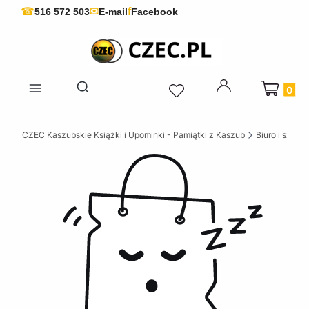
f
☎
✉
516 572 503
E-mail
Facebook
Produkty 
Otwórz wyszukiwarkę
CZEC Kaszubskie Książki i Upominki - Pamiątki z Kaszub
Biuro i szkoła