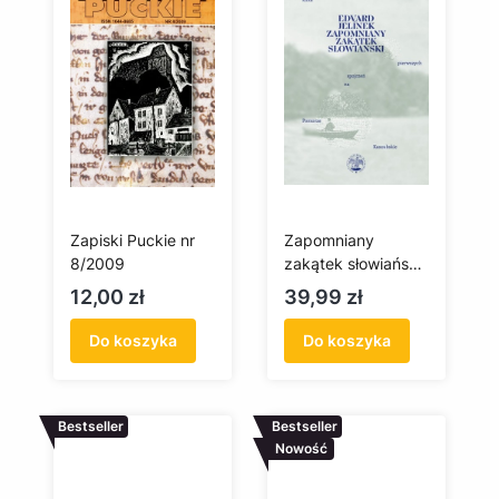
Zapiski Puckie nr
Zapomniany
8/2009
zakątek słowiański.
Kilka spojrzeń na
Cena
Cena
12,00 zł
39,99 zł
Pomorze
Kaszubskie
Do koszyka
Do koszyka
Bestseller
Bestseller
Nowość