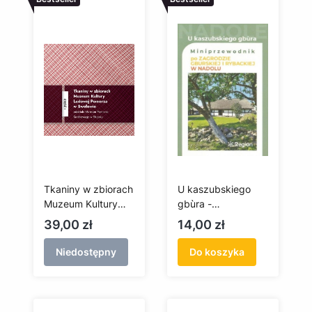
Tkaniny w zbiorach
U kaszubskiego
Muzeum Kultury
gbùra -
Ludowej Pomorza
miniprzewodnik po
Cena
Cena
39,00 zł
14,00 zł
w Swołowie. Część
zagrodzie gburskiej
1
i rybackiej w
Niedostępny
Do koszyka
Nadolu