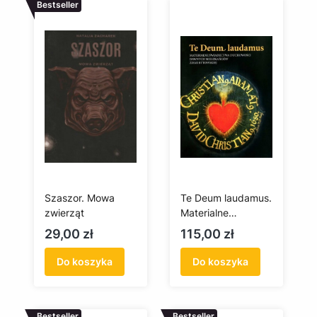
Bestseller
Szaszor. Mowa
Te Deum laudamus.
zwierząt
Materialne
świadectwa
Cena
Cena
29,00 zł
115,00 zł
duchowości
dawnych
Do koszyka
Do koszyka
mieszkańców ziemi
bytowskiej
Bestseller
Bestseller