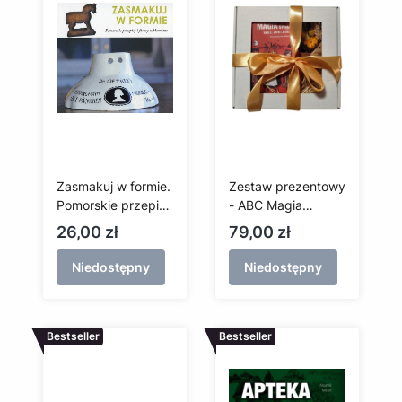
Zasmakuj w formie.
Zestaw prezentowy
Pomorskie przepisy
- ABC Magia
i formy cukiernicze
Pomorza + bukiet
Cena
Cena
26,00 zł
79,00 zł
Niedostępny
Niedostępny
Bestseller
Bestseller