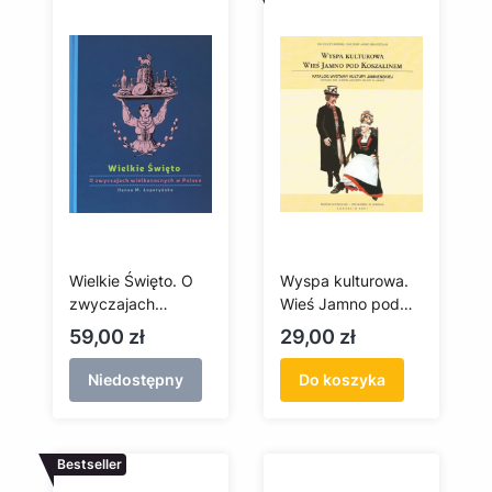
Wielkie Święto. O
Wyspa kulturowa.
zwyczajach
Wieś Jamno pod
wielkanocnych w
Koszalinem
Cena
Cena
59,00 zł
29,00 zł
Polsce
Niedostępny
Do koszyka
Bestseller