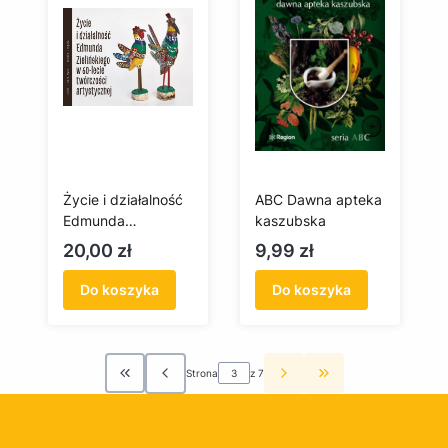
Życie i działalność
ABC Dawna apteka
Edmunda
kaszubska
Zielińskiego w 60-
Cena
Cena
20,00 zł
9,99 zł
lecie twórczości
artystycznej
Do koszyka
Do koszyka
Strona
z 7
Wróć do pierwszej strony z produktami
Przejdź do ostatni