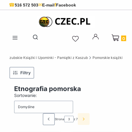
f
☎
✉
516 572 503
E-mail
Facebook
Produkty 
Otwórz wyszukiwarkę
 Kaszubskie Książki i Upominki - Pamiątki z Kaszub
Pomorskie książki
Filtry
Etnografia pomorska
Lista produktów
Sortowanie:
Domyślne
Strona
z 7
Poprzednie produkty
Następne produkty