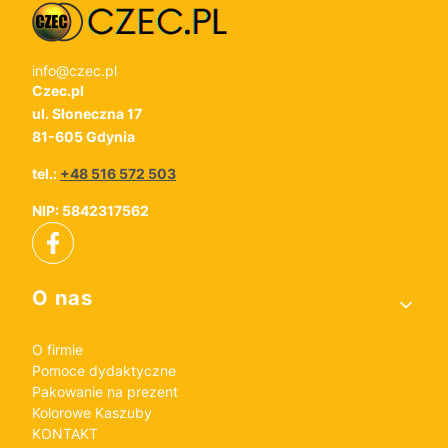
info@czec.pl
Czec.pl
ul. Słoneczna 17
81-605 Gdynia
tel.:
+48 516 572 503
NIP: 5842317562
Linki w stopce
O nas
O firmie
Pomoce dydaktyczne
Pakowanie na prezent
Kolorowe Kaszuby
KONTAKT