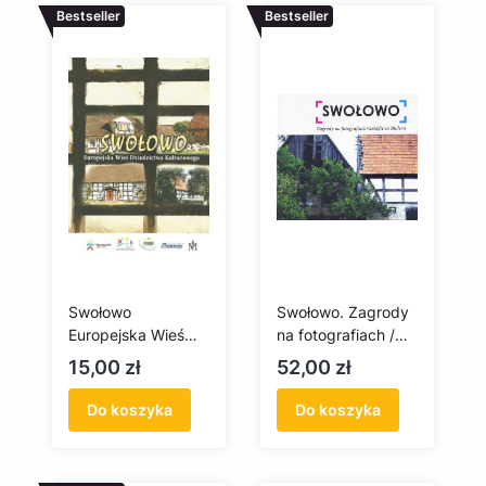
Bestseller
Bestseller
Swołowo
Swołowo. Zagrody
Europejska Wieś
na fotografiach /
Dziedzictwa
Gehöfte in Bildren
Cena
Cena
15,00 zł
52,00 zł
Kulturowego
Do koszyka
Do koszyka