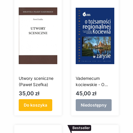
Utwory sceniczne
Vademecum
(Paweł Szefka)
kociewskie - O
tożsamości
Cena
Cena
35,00 zł
45,00 zł
regionalnej
Kociewia
Do koszyka
Niedostępny
Bestseller