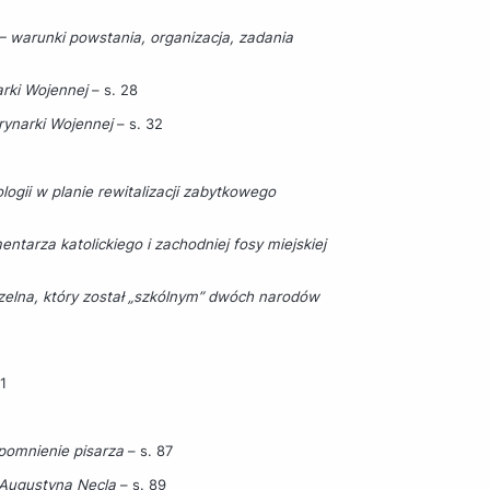
– warunki powstania, organizacja, zadania
arki Wojennej
– s. 28
ynarki Wojennej
– s. 32
logii w planie rewitalizacji zabytkowego
tarza katolickiego i zachodniej fosy miejskiej
rzelna, który został „szkólnym” dwóch narodów
1
pomnienie pisarza
– s. 87
 Augustyna Necla
– s. 89