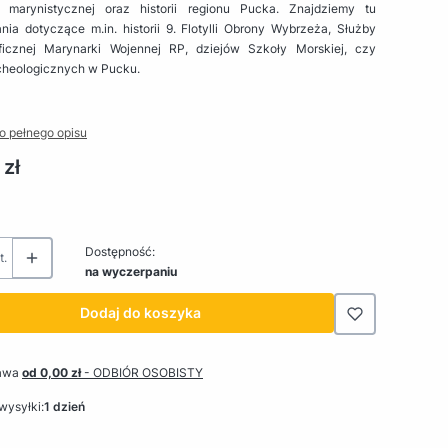
 marynistycznej oraz historii regionu Pucka. Znajdziemy tu
ia dotyczące m.in. historii 9. Flotylli Obrony Wybrzeża, Służby
ficznej Marynarki Wojennej RP, dziejów Szkoły Morskiej, czy
cheologicznych w Pucku.
o pełnego opisu
 zł
Dostępność:
t.
na wyczerpaniu
Dodaj do koszyka
awa
od 0,00 zł
- ODBIÓR OSOBISTY
wysyłki:
1 dzień