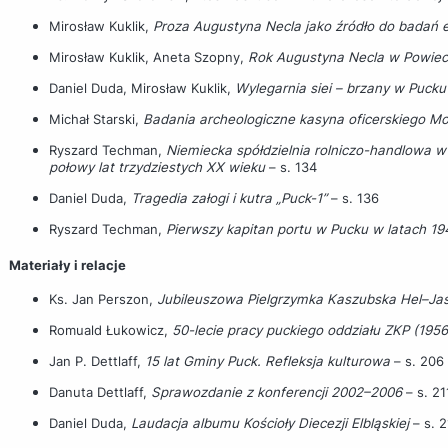
Mirosław Kuklik,
Proza Augustyna Necla jako źródło do badań 
Mirosław Kuklik, Aneta Szopny,
Rok Augustyna Necla w Powiec
Daniel Duda, Mirosław Kuklik,
Wylegarnia siei – brzany w Pucku
Michał Starski,
Badania archeologiczne kasyna oficerskiego M
Ryszard Techman,
Niemiecka spółdzielnia rolniczo-handlowa 
połowy lat trzydziestych XX wieku
– s. 134
Daniel Duda,
Tragedia załogi i kutra „Puck-1”
– s. 136
Ryszard Techman,
Pierwszy kapitan portu w Pucku w latach 1
Materiały i relacje
Ks. Jan Perszon,
Jubileuszowa Pielgrzymka Kaszubska Hel–Ja
Romuald Łukowicz,
50-lecie pracy puckiego oddziału ZKP (195
Jan P. Dettlaff,
15 lat Gminy Puck. Refleksja kulturowa
– s. 206
Danuta Dettlaff,
Sprawozdanie z konferencji 2002–2006
– s. 21
Daniel Duda,
Laudacja albumu Kościoły Diecezji Elbląskiej
– s. 2