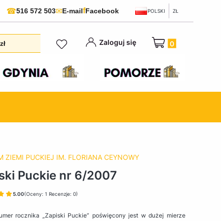
f
☎
✉
516 572 503
E-mail
Facebook
POLSKI
ZŁ
Produkty w koszyku:
Zaloguj się
zł
 ZIEMI PUCKIEJ IM. FLORIANA CEYNOWY
ski Puckie nr 6/2007
5.00
(Oceny: 1 Recenzje: 0)
umer rocznika „Zapiski Puckie” poświęcony jest w dużej mierze