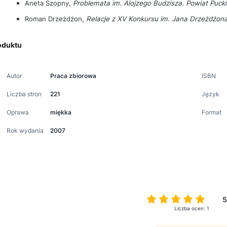
Aneta Szopny,
Problemata im. Alojzego Budzisza. Powiat Puck
Roman Drzeżdżon,
Relacje z XV Konkursu im. Jana Drzeżdżon
oduktu
Autor
Praca zbiorowa
ISBN
Liczba stron
221
Język
Oprawa
miękka
Format
Rok wydania
2007
5
Liczba ocen: 1