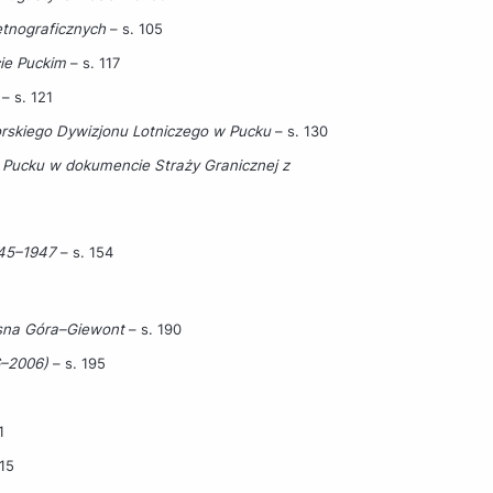
etnograficznych
– s. 105
ie Puckim
– s. 117
– s. 121
orskiego Dywizjonu Lotniczego w Pucku
– s. 130
w Pucku w dokumencie Straży Granicznej z
945–1947
– s. 154
sna Góra–Giewont
– s. 190
6–2006)
– s. 195
1
15