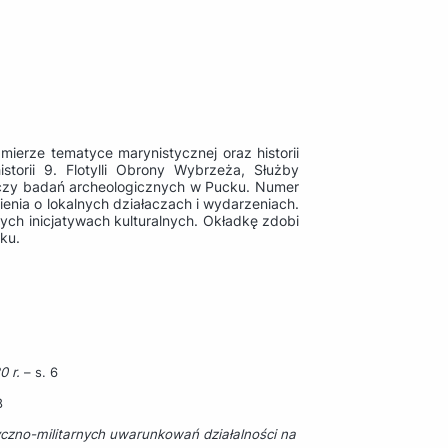
mierze tematyce marynistycznej oraz historii
torii 9. Flotylli Obrony Wybrzeża, Służby
, czy badań archeologicznych w Pucku. Numer
enia o lokalnych działaczach i wydarzeniach.
nych inicjatywach kulturalnych. Okładkę zdobi
ku.
0 r.
– s. 6
8
yczno-militarnych uwarunkowań działalności na