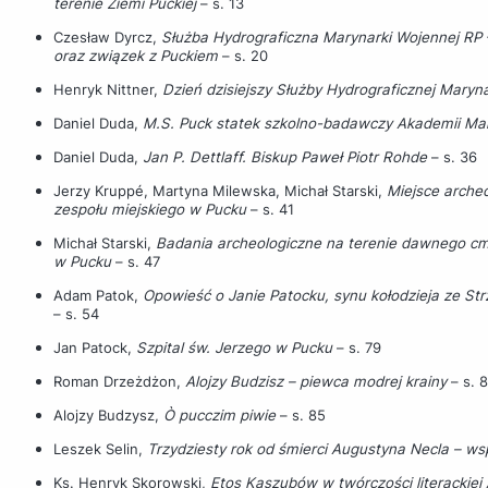
terenie Ziemi Puckiej
– s. 13
Czesław Dyrcz,
Służba Hydrograficzna Marynarki Wojennej RP 
oraz związek z Puckiem
– s. 20
Henryk Nittner,
Dzień dzisiejszy Służby Hydrograficznej Maryn
Daniel Duda,
M.S. Puck statek szkolno-badawczy Akademii Mar
Daniel Duda,
Jan P. Dettlaff. Biskup Paweł Piotr Rohde
– s. 36
Jerzy Kruppé, Martyna Milewska, Michał Starski,
Miejsce archeo
zespołu miejskiego w Pucku
– s. 41
Michał Starski,
Badania archeologiczne na terenie dawnego cmen
w Pucku
– s. 47
Adam Patok,
Opowieść o Janie Patocku, synu kołodzieja ze St
– s. 54
Jan Patock,
Szpital św. Jerzego w Pucku
– s. 79
Roman Drzeżdżon,
Alojzy Budzisz – piewca modrej krainy
– s. 8
Alojzy Budzysz,
Ò pucczim piwie
– s. 85
Leszek Selin,
Trzydziesty rok od śmierci Augustyna Necla – ws
Ks. Henryk Skorowski,
Etos Kaszubów w twórczości literackiej