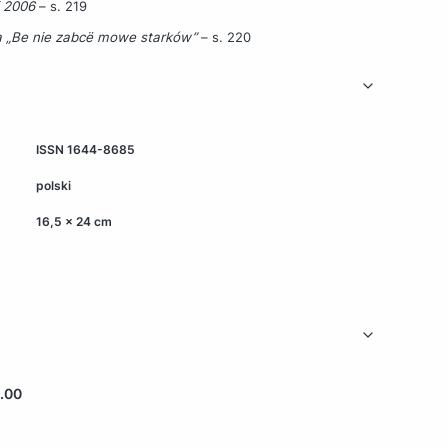
i 2006
– s. 219
a „Be nie zabcë mowe starków”
– s. 220
ISSN 1644-8685
polski
16,5 x 24 cm
.00