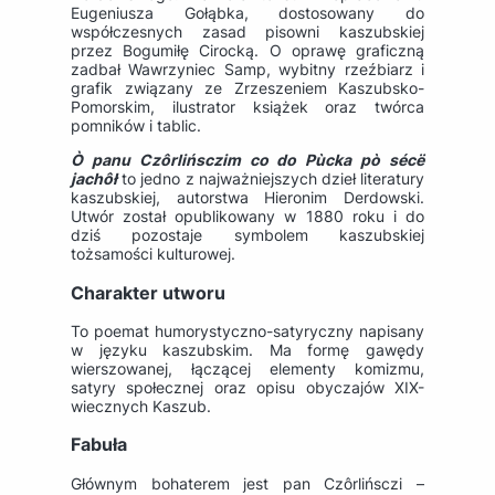
Eugeniusza Gołąbka, dostosowany do
współczesnych zasad pisowni kaszubskiej
przez Bogumiłę Cirocką. O oprawę graficzną
zadbał Wawrzyniec Samp, wybitny rzeźbiarz i
grafik związany ze Zrzeszeniem Kaszubsko-
Pomorskim, ilustrator książek oraz twórca
pomników i tablic.
Ò panu Czôrlińsczim co do Pùcka pò sécë
jachôł
to jedno z najważniejszych dzieł literatury
kaszubskiej, autorstwa
Hieronim Derdowski
.
Utwór został opublikowany w 1880 roku i do
dziś pozostaje symbolem kaszubskiej
tożsamości kulturowej.
Charakter utworu
To poemat humorystyczno-satyryczny napisany
w języku kaszubskim. Ma formę gawędy
wierszowanej, łączącej elementy komizmu,
satyry społecznej oraz opisu obyczajów XIX-
wiecznych Kaszub.
Fabuła
Głównym bohaterem jest pan Czôrlińsczi –