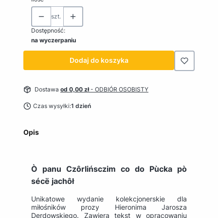
szt.
Dostępność:
na wyczerpaniu
Dodaj do koszyka
Dostawa
od 0,00 zł
- ODBIÓR OSOBISTY
Czas wysyłki:
1 dzień
Opis
Ò panu Czôrlińsczim co do Pùcka pò
sécë jachôł
Unikatowe wydanie kolekcjonerskie dla
miłośników prozy Hieronima Jarosza
Derdowskiego. Zawiera tekst w opracowaniu