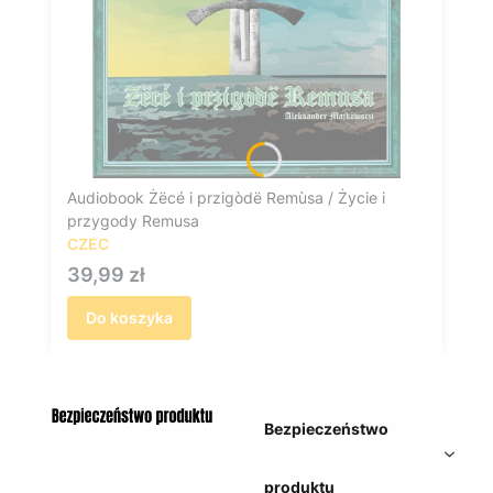
Audiobook Żëcé i przigòdë Remùsa / Życie i
przygody Remusa
CZEC
Cena
39,99 zł
Do koszyka
Bezpieczeństwo
produktu