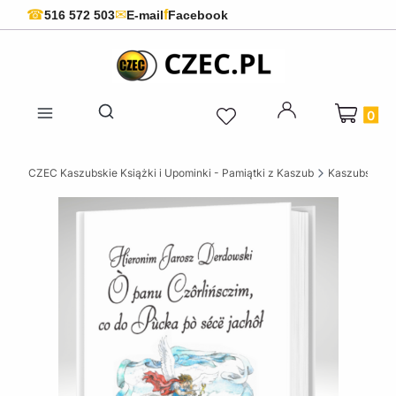
f
☎
✉
516 572 503
E-mail
Facebook
Produkty 
Otwórz wyszukiwarkę
CZEC Kaszubskie Książki i Upominki - Pamiątki z Kaszub
Kaszubskie k