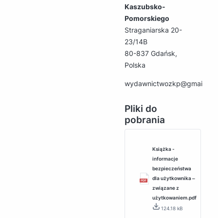
Kaszubsko-
Pomorskiego
Straganiarska 20-
23/14B
80-837 Gdańsk,
Polska
wydawnictwozkp@gmail.co
Pliki do
pobrania
Książka -
informacje
bezpieczeństwa
dla użytkownika ‒
związane z
użytkowaniem.pdf
124.18 kB