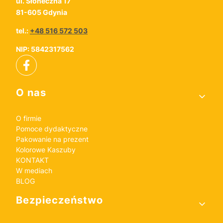
ul. Słoneczna 17
81-605 Gdynia
tel.:
+48 516 572 503
NIP: 5842317562
Linki w stopce
O nas
O firmie
Pomoce dydaktyczne
Pakowanie na prezent
Kolorowe Kaszuby
KONTAKT
W mediach
BLOG
Bezpieczeństwo