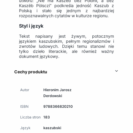
utworu: „Nie ma Kaszëb bez Polonii, a bez
Kaszëb Pòlsczi” podkreśla jedność Kaszub z
Polską i stało się jednym z najbardziej
rozpoznawalnych cytatów w kulturze regionu.
Styl i język
Tekst napisany jest żywym, potocznym
językiem kaszubskim, pełnym regionalizmów i
zwrotów ludowych. Dzięki temu stanowi nie
tylko dzieło literackie, ale również ważny
dokument językowy.
Cechy produktu
Autor
Hieronim Jarosz
Derdowski
ISBN
9788366820210
Liczba stron
183
Język
kaszubski