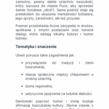
zamożny, pewny siebie szlachcic kaszubski,
który wyrusza do miasta
Puck
, aby sprzedać
świnie (tytułowe „sécë”). Sama podróż staje się
pretekstem do ukazania mentalności bohatera,
jego sprytu, zaradności, ale też przywar.
Poemat przedstawia liczne perypetie w drodze,
spotkania z innymi postaciami oraz barwne
dialogi, które oddają lokalny koloryt i humor
ludowy.
Tematyka i znaczenie
Utwór porusza takie zagadnienia jak:
przywiązanie do tradycji i ziemi
kaszubskiej,
relacje społeczne między chłopstwem a
drobną szlachtą,
duma regionalna,
satyryczne spojrzenie na ludzkie słabości.
Derdowski poprzez humor i ironię buduje
afirmację kaszubskiej kultury. Słynne zdanie z