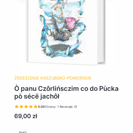
ZRZESZENIE KASZUBSKO-POMORSKIE
Ò panu Czôrlińsczim co do Pùcka
pò sécë jachôł
5.00
(Oceny: 1 Recenzje: 0)
Cena
69,00 zł
Ilość