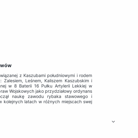
tawów
 związanej z Kaszubami południowymi i rodem
: Zalesiem, Leśnem, Kaliszem Kaszubskim i
j w 8 Baterii 16 Pułku Artylerii Lekkiej w
praw Wojskowych jako przydziałowy ordynans
zpoczął naukę zawodu rybaka stawowego i
 kolejnych latach w różnych miejscach swej