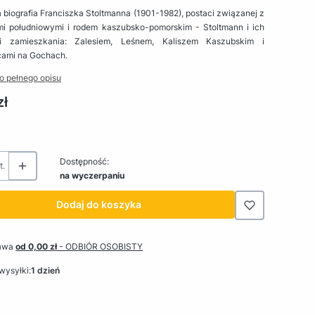
 biografia Franciszka Stoltmanna (1901-1982), postaci związanej z
i południowymi i rodem kaszubsko-pomorskim - Stoltmann i ich
mi zamieszkania: Zalesiem, Leśnem, Kaliszem Kaszubskim i
cami na Gochach.
o pełnego opisu
zł
Dostępność:
t.
na wyczerpaniu
Dodaj do koszyka
awa
od 0,00 zł
- ODBIÓR OSOBISTY
wysyłki:
1 dzień