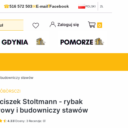
f
☎
✉
516 572 503
E-mail
Facebook
POLSKI
ZŁ
Produkty w koszyku:
Zaloguj się
zł
i budowniczy stawów
ÔBÒRSCZI
ciszek Stoltmann - rybak
owy i budowniczy stawów
4.33
(Oceny: 3 Recenzje: 0)