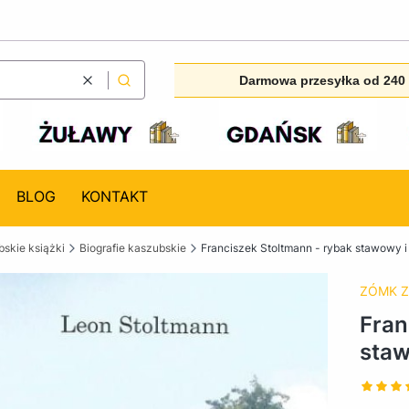
Darmowa przesyłka od 240 
Wyczyść
Szukaj
BLOG
KONTAKT
skie książki
Biografie kaszubskie
Franciszek Stoltmann - rybak stawowy 
ZÓMK Z
Fran
staw