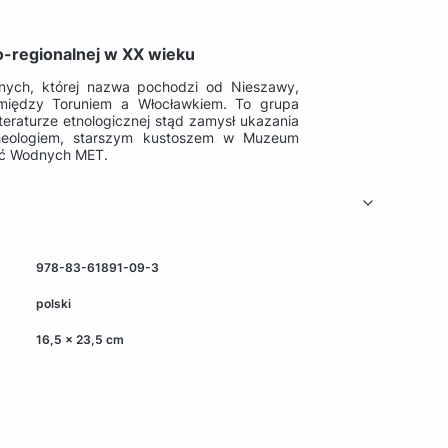
-regionalnej w XX wieku
nych, której nazwa pochodzi od Nieszawy,
 między Toruniem a Włocławkiem. To grupa
eraturze etnologicznej stąd zamysł ukazania
archeologiem, starszym kustoszem w Muzeum
jęć Wodnych MET.
978-83-61891-09-3
polski
16,5 x 23,5 cm