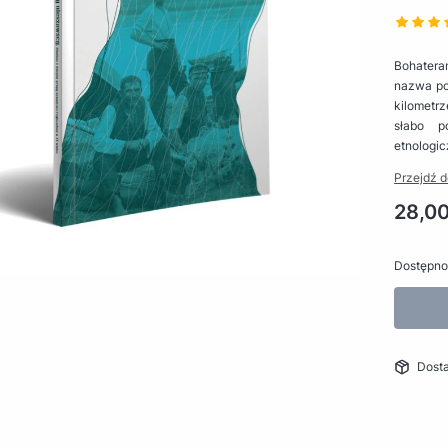
Bohatera
nazwa po
kilometr
słabo p
etnologic
Przejdź d
Cena
28,00
Dostępno
Dost