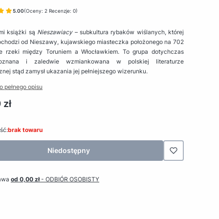
5.00
(Oceny: 2 Recenzje: 0)
mi książki są
Nieszawiacy
– subkultura rybaków wiślanych, której
chodzi od Nieszawy, kujawskiego miasteczka położonego na 702
ze rzeki między Toruniem a Włocławkiem. To grupa dotychczas
oznana i zaledwie wzmiankowana w polskiej literaturze
znej stąd zamysł ukazania jej pełniejszego wizerunku.
o pełnego opisu
 zł
ść:
brak towaru
Niedostępny
awa
od 0,00 zł
- ODBIÓR OSOBISTY