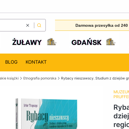
Darmowa przesyłka od 240 
Wyczyść
Szukaj
BLOG
KONTAKT
kie książki
Etnografia pomorska
Rybacy nieszawscy. Studium z dziejów g
MUZEUM
PRUFF
Ryba
dzie
regi