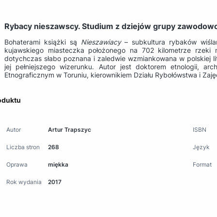
Rybacy nieszawscy. Studium z dziejów grupy zawodowo
Bohaterami książki są
Nieszawiacy
– subkultura rybaków wiśla
kujawskiego miasteczka położonego na 702 kilometrze rzeki
dotychczas słabo poznana i zaledwie wzmiankowana w polskiej lit
jej pełniejszego wizerunku. Autor jest doktorem etnologii, 
Etnograficznym w Toruniu, kierownikiem Działu Rybołówstwa i Za
oduktu
Autor
Artur Trapszyc
ISBN
Liczba stron
268
Język
Oprawa
miękka
Format
Rok wydania
2017