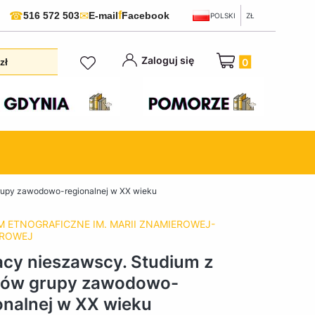
f
☎
✉
516 572 503
E-mail
Facebook
POLSKI
ZŁ
Produkty w koszyku:
Zaloguj się
zł
rupy zawodowo-regionalnej w XX wieku
 ETNOGRAFICZNE IM. MARII ZNAMIEROWEJ-
EROWEJ
cy nieszawscy. Studium z
jów grupy zawodowo-
onalnej w XX wieku