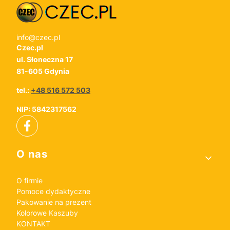
info@czec.pl
Czec.pl
ul. Słoneczna 17
81-605 Gdynia
tel.:
+48 516 572 503
NIP: 5842317562
Linki w stopce
O nas
O firmie
Pomoce dydaktyczne
Pakowanie na prezent
Kolorowe Kaszuby
KONTAKT