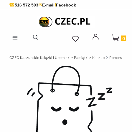
f
☎
✉
516 572 503
E-mail
Facebook
Produkty 
Otwórz wyszukiwarkę
CZEC Kaszubskie Książki i Upominki - Pamiątki z Kaszub
Pomorskie ks