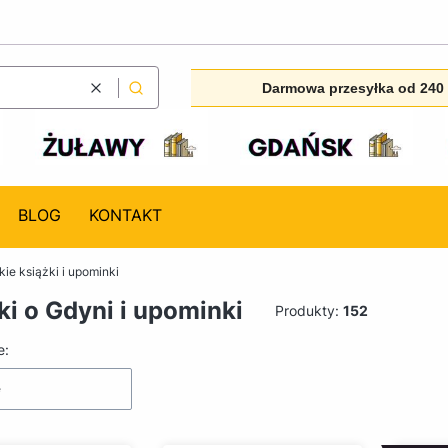
Darmowa przesyłka od 240 
Wyczyść
Szukaj
BLOG
KONTAKT
ie książki i upominki
ki o Gdyni i upominki
Produkty:
152
produktów
e:
e