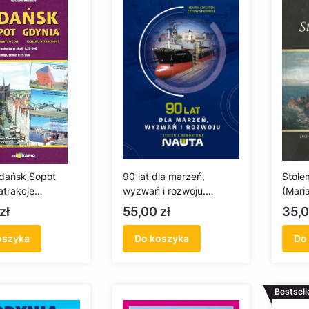
dańsk Sopot
90 lat dla marzeń,
Stole
atrakcje
wyzwań i rozwoju.
(Mari
czne
Stocznia Remontowa
Cena
Cen
zł
55,00 zł
35,0
NAUTA S.A.
oszyka
Do koszyka
Do
Bestsell