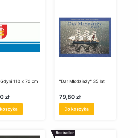
 Gdyni 110 x 70 cm
"Dar Młodzieży" 35 lat
a
Cena
0 zł
79,80 zł
 koszyka
Do koszyka
Bestseller