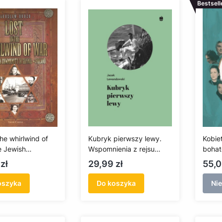
Bestsell
the whirlwind of
Kubryk pierwszy lewy.
Kobie
e Jewish
Wspomnienia z rejsu
bohate
ty in Gdynia
żaglowcem Dar
Cena
Cen
zł
29,99 zł
55,0
Młodzieży do Japonii w
1983/84 roku
oszyka
Do koszyka
Ni