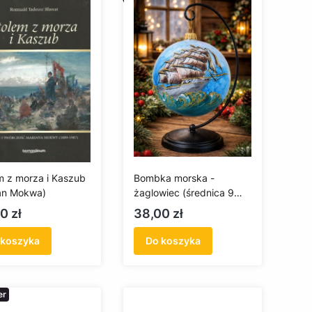
m z morza i Kaszub
Bombka morska -
an Mokwa)
żaglowiec (średnica 9
cm)
a
Cena
0 zł
38,00 zł
 koszyka
Do koszyka
er