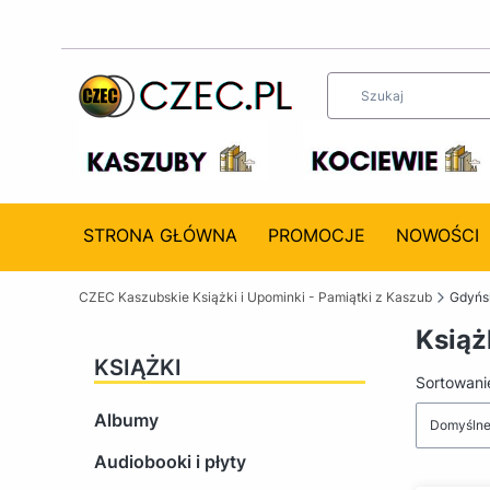
STRONA GŁÓWNA
PROMOCJE
NOWOŚCI
CZEC Kaszubskie Książki i Upominki - Pamiątki z Kaszub
Gdyńsk
Książ
KSIĄŻKI
Lista 
Sortowani
Albumy
Domyśln
Audiobooki i płyty