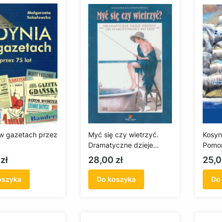
w gazetach przez
Myć się czy wietrzyć.
Kosyn
Dramatyczne dzieje
Pomor
higieny od starożytności
Cena
Cen
zł
28,00 zł
25,0
do dziś
oszyka
Do koszyka
Do