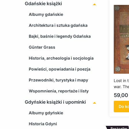
Gdańskie książki
Albumy gdańskie
Architektura i sztuka gdańska
Bajki, baśnie i legendy Gdańska
Günter Grass
Historia, archeologia i socjologia
Powieści, opowiadania i poezja
Przewodniki, turystyka i mapy
Lost in 
war. Th
Wspomnienia, reportaże i listy
communi
Cena
59,00 
Gdyńskie książki i upominki
Do k
Albumy gdyńskie
Historia Gdyni
Bestseller