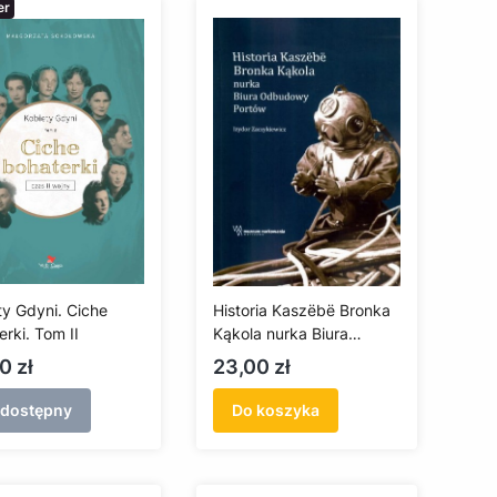
er
ty Gdyni. Ciche
Historia Kaszëbë Bronka
rki. Tom II
Kąkola nurka Biura
Odbudowy Portów
a
Cena
0 zł
23,00 zł
edostępny
Do koszyka