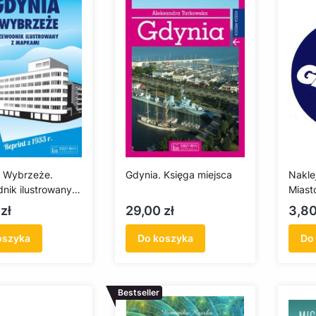
i Wybrzeże.
Gdynia. Księga miejsca
Nakle
nik ilustrowany z
Miast
. Reprint z 1933
Cena
Cen
zł
29,00 zł
3,80
oszyka
Do koszyka
Do
Bestseller