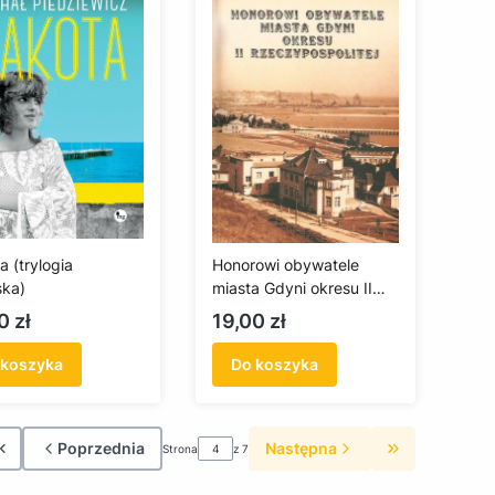
a (trylogia
Honorowi obywatele
ka)
miasta Gdyni okresu II
Rzeczypospolitej
a
Cena
0 zł
19,00 zł
 koszyka
Do koszyka
Poprzednia
Następna
Strona
z 7
Wróć do pierwszej strony z produktami
Przejdź do os