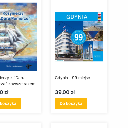
ierzy z "Daru
Gdynia - 99 miejsc
za" zawsze razem
a
Cena
0 zł
39,00 zł
 koszyka
Do koszyka