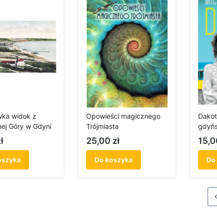
ka widok z
Opowieści magicznego
Dakot
ej Góry w Gdyni
Trójmiasta
gdyńs
Cena
Cen
ł
25,00 zł
15,0
oszyka
Do koszyka
Do