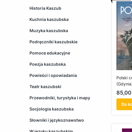
Historia Kaszub
Kuchnia kaszubska
Muzyka kaszubska
Podręczniki kaszubskie
Pomoce edukacyjne
Poezja kaszubska
Powieści i opowiadania
Polski 
(Gdynia
Teatr kaszubski
Cena
85,00 
Przewodniki, turystyka i mapy
Do k
Socjologia kaszubska
Słowniki i językoznawstwo
W języku kaszubskim