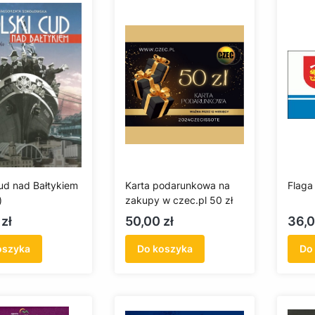
cud nad Bałtykiem
Karta podarunkowa na
Flaga
)
zakupy w czec.pl 50 zł
Cena
Cen
zł
50,00 zł
36,0
oszyka
Do koszyka
Do