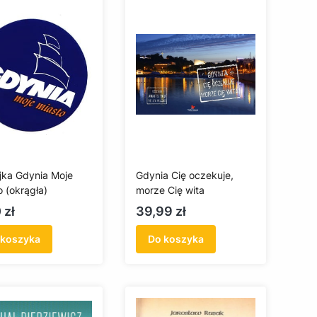
jka Gdynia Moje
Gdynia Cię oczekuje,
o (okrągła)
morze Cię wita
a
Cena
 zł
39,99 zł
 koszyka
Do koszyka