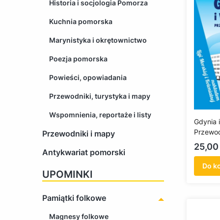
Historia i socjologia Pomorza
Kuchnia pomorska
Marynistyka i okrętownictwo
Poezja pomorska
Powieści, opowiadania
Przewodniki, turystyka i mapy
Wspomnienia, reportaże i listy
Gdynia 
Przewod
Przewodniki i mapy
mapkami
Cena
25,00 
Antykwariat pomorski
roku
Do k
UPOMINKI
Pamiątki folkowe
Magnesy folkowe