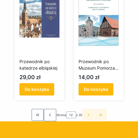
Przewodnik po
Przewodnik po
katedrze elbląskiej
Muzeum Pomorza
Środkowego w
Cena
Cena
29,00 zł
14,00 zł
Słupsku. Część
lewobrzeżna
Do koszyka
Do koszyka
Zamek Książąt
Pomorskich i Młyn
Zamkowy
Strona
z 35
Wróć do pierwszej strony z produktami
Przejdź do ostatn