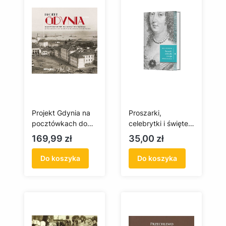
Projekt Gdynia na
Proszarki,
pocztówkach do
celebrytki i święte.
1945 roku z
Gdańskie herstorie
Cena
Cena
169,99 zł
35,00 zł
kolekcji Piotra
Popińskiego
Do koszyka
Do koszyka