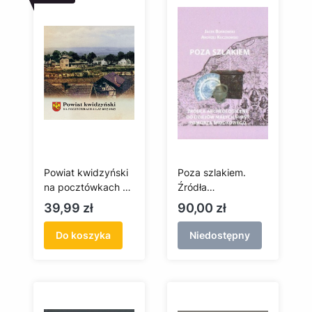
Powiat kwidzyński
Poza szlakiem.
na pocztówkach z
Źródła
lat 1895–1945
archeologiczne do
Cena
Cena
39,99 zł
90,00 zł
dziejów małych
miast Pomorza
Do koszyka
Niedostępny
Środkowego