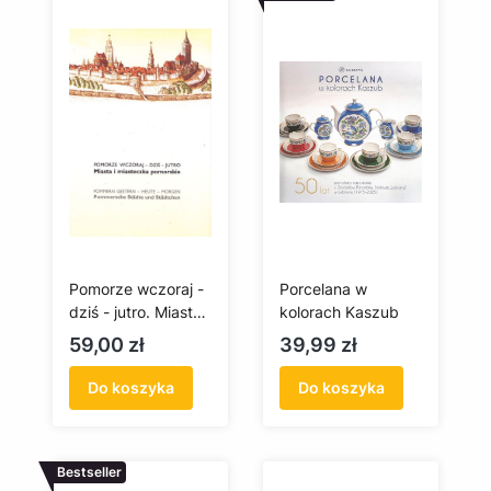
Pomorze wczoraj -
Porcelana w
dziś - jutro. Miasta i
kolorach Kaszub
miasteczka
Cena
Cena
59,00 zł
39,99 zł
pomorskie
Do koszyka
Do koszyka
Bestseller