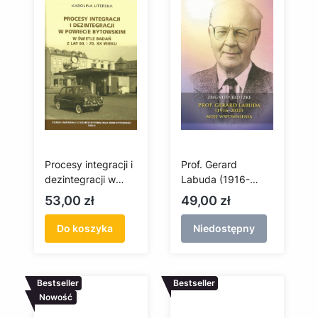
Procesy integracji i
Prof. Gerard
dezintegracji w
Labuda (1916-
powiecie
2010). Moje
Cena
Cena
53,00 zł
49,00 zł
bytowskim w
wspomnienia
świetle badań z lat
Do koszyka
Niedostępny
60. i 70. XX wieku
Bestseller
Bestseller
Nowość