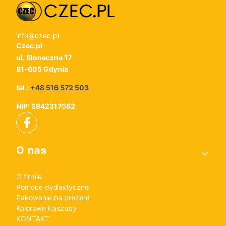
info@czec.pl
Czec.pl
ul. Słoneczna 17
81-605 Gdynia
tel.:
+48 516 572 503
NIP: 5842317562
Linki w stopce
O nas
O firmie
Pomoce dydaktyczne
Pakowanie na prezent
Kolorowe Kaszuby
KONTAKT