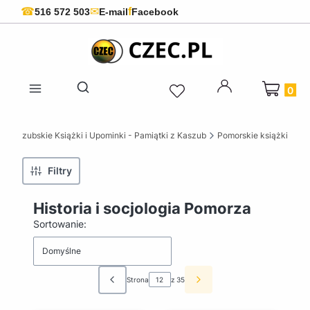
f
☎
✉
516 572 503
E-mail
Facebook
Produkty 
Otwórz wyszukiwarkę
 Kaszubskie Książki i Upominki - Pamiątki z Kaszub
Pomorskie książki
Filtry
Historia i socjologia Pomorza
Lista produktów
Sortowanie:
Domyślne
Strona
z 35
Poprzednie produkty
Następne produkty