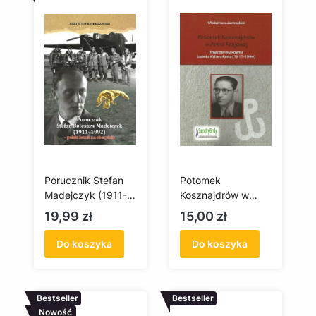
Porucznik Stefan
Potomek
Madejczyk (1911-
Kosznajdrów w
1992) - polski lotnik
Armii Krajowej.
Cena
Cena
19,99 zł
15,00 zł
na obczyźnie
Tragiczne losy
wojenne Ludwika
Do koszyka
Do koszyka
Waltera Renka
(1917-1944)
Bestseller
Bestseller
Nowość