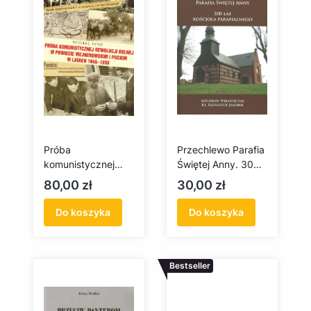
Próba
Przechlewo Parafia
komunistycznej
Świętej Anny. 300
rewolucji rolnej w
lat kościoła
Cena
Cena
80,00 zł
30,00 zł
powiecie
parafialnego
wejherowskim i
Do koszyka
Do koszyka
puckim w latach
1945-1956
Bestseller