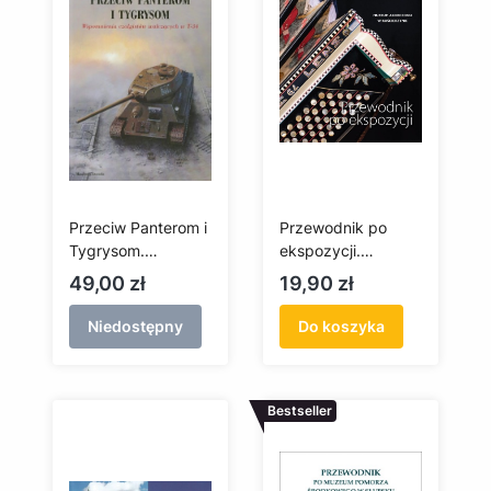
Przeciw Panterom i
Przewodnik po
Tygrysom.
ekspozycji.
Wspomnienia
Muzeum akordeonu
Cena
Cena
49,00 zł
19,90 zł
czołgistów
w Kościerzynie
walczących w T-34
Niedostępny
Do koszyka
Bestseller