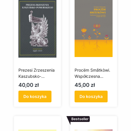
Prezesi Zrzeszenia
Procëm Smãtkòwi.
Kaszubsko-
Współczesna
Pomorskiego 1956-
literatura
Cena
Cena
40,00 zł
45,00 zł
2021
kaszubska w latach
1981-2015
Do koszyka
Do koszyka
Bestseller