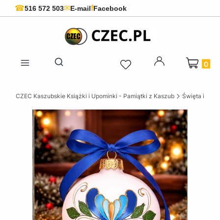
f
☎
✉
516 572 503
E-mail
Facebook
Produkty 
Otwórz wyszukiwarkę
CZEC Kaszubskie Książki i Upominki - Pamiątki z Kaszub
Święta i okaz