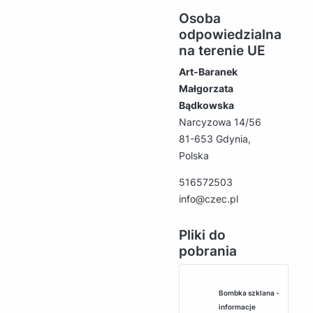
Osoba
odpowiedzialna
na terenie UE
Art-Baranek
Małgorzata
Bądkowska
Narcyzowa 14/56
81-653 Gdynia,
Polska
516572503
info@czec.pl
Pliki do
pobrania
Bombka szklana -
informacje