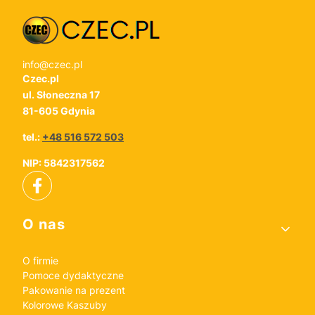
info@czec.pl
Czec.pl
ul. Słoneczna 17
81-605 Gdynia
tel.:
+48 516 572 503
NIP: 5842317562
Linki w stopce
O nas
O firmie
Pomoce dydaktyczne
Pakowanie na prezent
Kolorowe Kaszuby