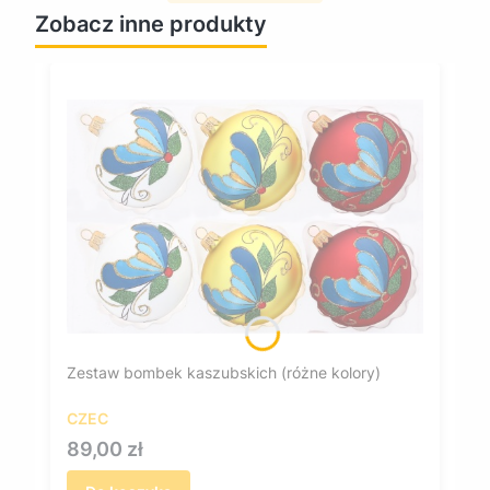
Zobacz inne produkty
Zestaw bombek kaszubskich (różne kolory)
CZEC
Cena
89,00 zł