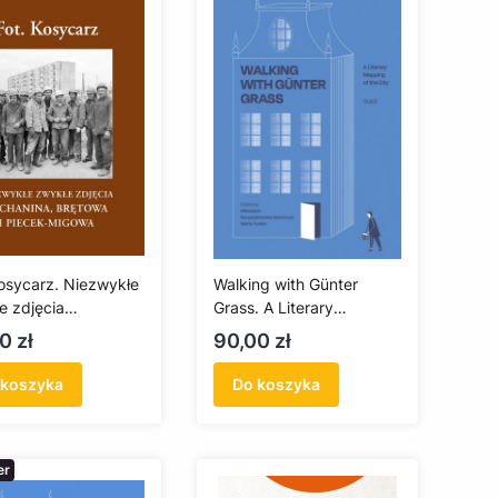
Kosycarz. Niezwykłe
Walking with Günter
e zdjęcia
Grass. A Literary
nina, Brętowa i
Mapping of the City
a
Cena
0 zł
90,00 zł
k-Migowa
 koszyka
Do koszyka
er