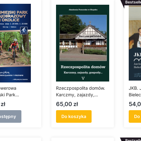
Bestsell
owerowa
Rzeczpospolita domów.
JKB. 
ski Park
Karczmy, zajazdy,
Bielec
azowy i okolice
gospody...
Cena
Cen
zł
65,00 zł
54,0
wana - edycja
ostępny
Do koszyka
Do
Bestsell