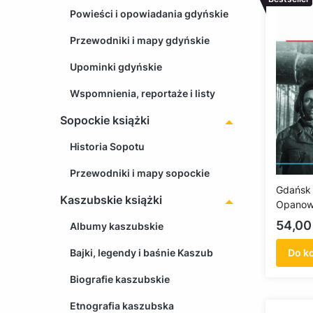
Powieści i opowiadania gdyńskie
Przewodniki i mapy gdyńskie
Upominki gdyńskie
Wspomnienia, reportaże i listy
Sopockie książki
Historia Sopotu
Przewodniki i mapy sopockie
Gdańsk 
Kaszubskie książki
Opanow
Gdański
Cena
54,00 
Albumy kaszubskie
Czerwo
Bajki, legendy i baśnie Kaszub
Do k
Biografie kaszubskie
Etnografia kaszubska