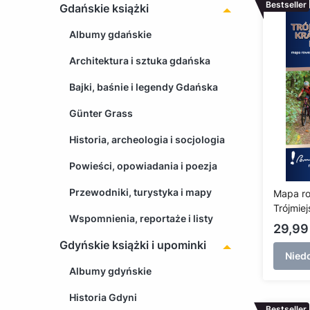
Bestseller
Gdańskie książki
Albumy gdańskie
Architektura i sztuka gdańska
Bajki, baśnie i legendy Gdańska
Günter Grass
Historia, archeologia i socjologia
Powieści, opowiadania i poezja
Przewodniki, turystyka i mapy
Mapa r
Trójmiej
Wspomnienia, reportaże i listy
Krajobr
Cena
29,99 
(lamino
Gdyńskie książki i upominki
2022)
Nied
Albumy gdyńskie
Historia Gdyni
Bestseller