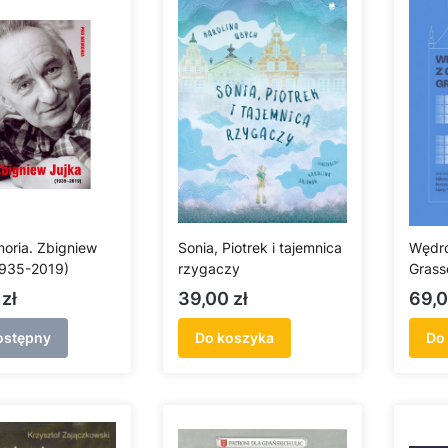
oria. Zbigniew
Sonia, Piotrek i tajemnica
Wędró
1935-2019)
rzygaczy
Grass
karto
Cena
Cen
zł
39,00 zł
69,0
ostępny
Do koszyka
Do