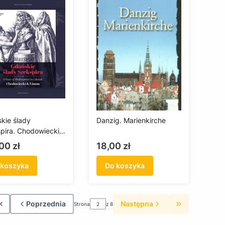
kie ślady
Danzig. Marienkirche
pira. Chodowiecki
on
a
Cena
00 zł
18,00 zł
 koszyka
Do koszyka
Poprzednia
Następna
Strona
z 8
Wróć do pierwszej strony z produktami
Przejdź do os