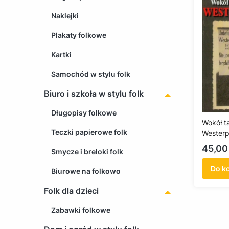
Naklejki
Plakaty folkowe
Kartki
Samochód w stylu folk
Biuro i szkoła w stylu folk
Długopisy folkowe
Wokół t
Teczki papierowe folk
Westerpl
tekstów
Cena
45,00 
Smycze i breloki folk
Do k
Biurowe na folkowo
Folk dla dzieci
Zabawki folkowe