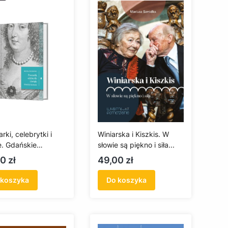
rki, celebrytki i
Winiarska i Kiszkis. W
e. Gdańskie
słowie są piękno i siła...
rie
a
Cena
0 zł
49,00 zł
 koszyka
Do koszyka