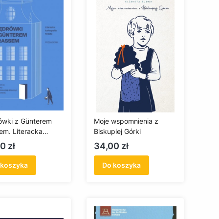
wki z Günterem
Moje wspomnienia z
em. Literacka
Biskupiej Górki
grafia Miasta
a
Cena
0 zł
34,00 zł
 koszyka
Do koszyka