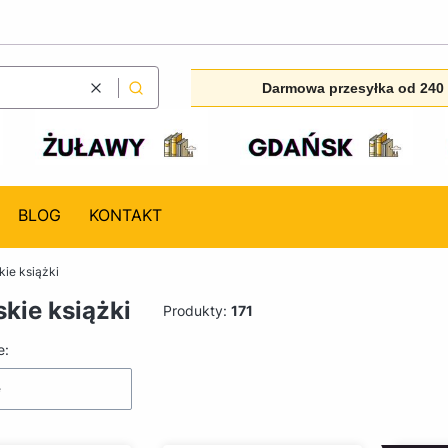
Darmowa przesyłka od 240 
Wyczyść
Szukaj
BLOG
KONTAKT
ie książki
kie książki
Produkty:
171
produktów
e:
e