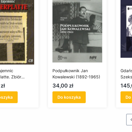
ajemnic
Podpułkownik Jan
Gdańs
atte. Zbiór
Kowalewski (1892-1965)
Szeks
 z lat 2005-2012
& Lim
Cena
Cen
zł
34,00 zł
145,
oszyka
Do koszyka
Do