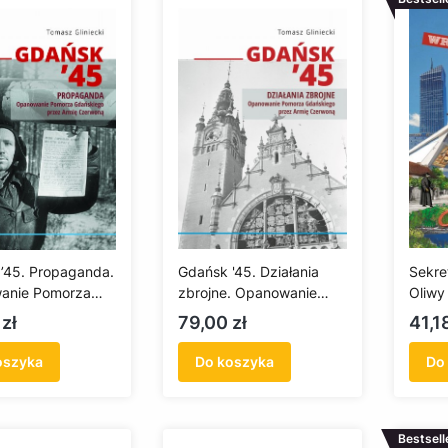
’45. Propaganda.
Gdańsk '45. Działania
Sekre
anie Pomorza
zbrojne. Opanowanie
Oliwy
ego przez Armię
Pomorza Gdańskiego
Cena
Cen
zł
79,00 zł
41,1
ną
przez Armię Czerwoną
oszyka
Do koszyka
Do
Bestsell