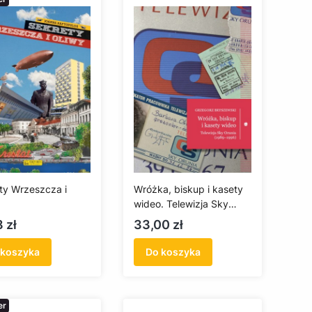
ty Wrzeszcza i
Wróżka, biskup i kasety
wideo. Telewizja Sky
Orunia (1989-1996)
a
Cena
8 zł
33,00 zł
 koszyka
Do koszyka
er