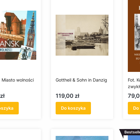
 Miasto wolności
Gottheil & Sohn in Danzig
Fot. 
zwykł
Sucha
Cena
Cen
zł
119,00 zł
79,0
Piece
oszyka
Do koszyka
Do
Bestsell