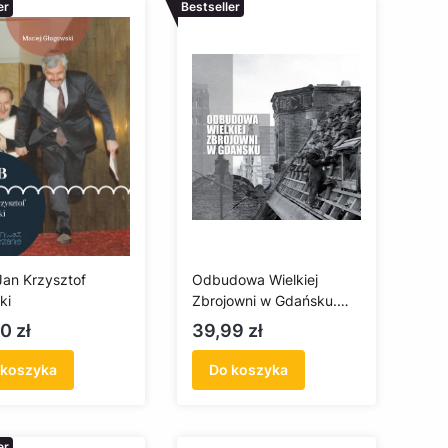
er
Bestseller
Jan Krzysztof
Odbudowa Wielkiej
ki
Zbrojowni w Gdańsku.
Fotografie Kazimierza
a
Cena
0 zł
39,99 zł
Lelewicza
 koszyka
Do koszyka
er