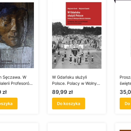
h Sęczawa. W
W Gdańsku służyli
Prosza
alerii Profesorów
Polsce. Polacy w Wolnym
święt
 i Janusza
Mieście Gdańsku
hersto
Cena
Cen
 zł
89,99 zł
35,0
wiczów
oszyka
Do koszyka
Do