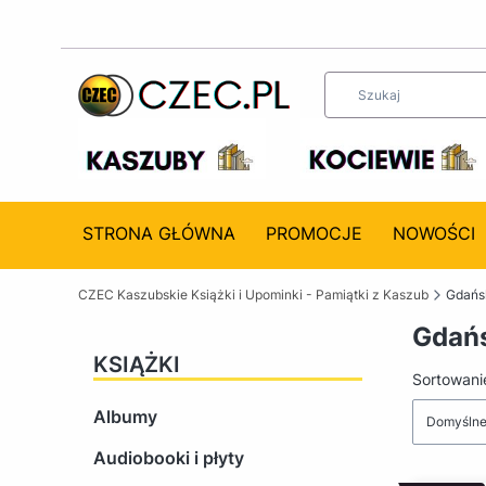
STRONA GŁÓWNA
PROMOCJE
NOWOŚCI
CZEC Kaszubskie Książki i Upominki - Pamiątki z Kaszub
Gdańsk
Gdańs
KSIĄŻKI
Lista 
Sortowani
Albumy
Domyśln
Audiobooki i płyty