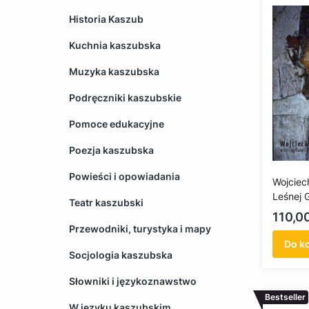
Historia Kaszub
Kuchnia kaszubska
Muzyka kaszubska
Podręczniki kaszubskie
Pomoce edukacyjne
Poezja kaszubska
Powieści i opowiadania
Wojciec
Leśnej G
Teatr kaszubski
Marzeny
Cena
110,00
Jaśkie
Przewodniki, turystyka i mapy
Do k
Socjologia kaszubska
Słowniki i językoznawstwo
Bestseller
W języku kaszubskim