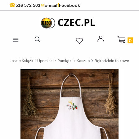
f
☎
✉
516 572 503
E-mail
Facebook
Produkty 
Otwórz wyszukiwarkę
Kaszubskie Książki i Upominki - Pamiątki z Kaszub
Rękodzieło folkowe