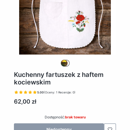
Kuchenny fartuszek z haftem
kociewskim
5.00
(Oceny: 1 Recenzje: 0)
Cena
62,00 zł
Dostępność:
brak towaru
Niedostępny