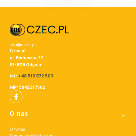
info@czec.pl
Czec.pl
ul. Słoneczna 17
81-605 Gdynia
tel.:
+48 516 572 503
NIP: 5842317562
Linki w stopce
O nas
O firmie
Pomoce dydaktyczne