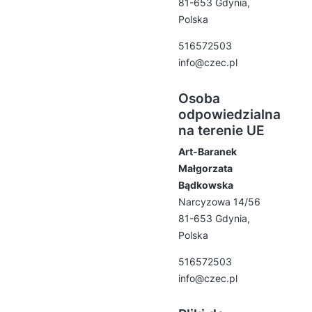
81-653 Gdynia,
Polska
516572503
info@czec.pl
Osoba
odpowiedzialna
na terenie UE
Art-Baranek
Małgorzata
Bądkowska
Narcyzowa 14/56
81-653 Gdynia,
Polska
516572503
info@czec.pl