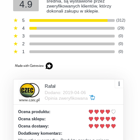
średnia, są wystawione przez
4.9
zweryfikowanych klientów, którzy
dokonali zakupu w sklepie.
5
(312)
4
(29)
3
(0)
2
(0)
1
(0)
Rafał
Dodano: 2019-04-06
Opinia zweryfikowana
Ocena produktu:
Ocena sklepu:
Ocena dostawy:
Dodatkowy komentarz: