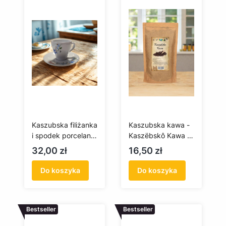
Kaszubska filiżanka
Kaszubska kawa -
i spodek porcelana
Kaszëbskô Kawa -
Lubiana (Paula) -
100 g (mielona)
Cena
Cena
32,00 zł
16,50 zł
espresso 70 ml
Do koszyka
Do koszyka
Bestseller
Bestseller