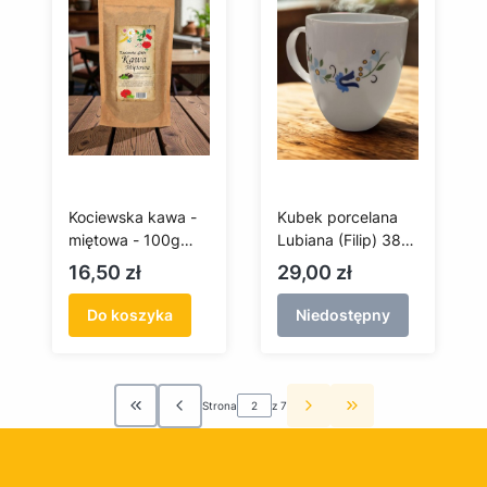
Kociewska kawa -
Kubek porcelana
miętowa - 100g
Lubiana (Filip) 380
(mielona)
ml
Cena
Cena
16,50 zł
29,00 zł
Do koszyka
Niedostępny
Strona
z 7
Wróć do pierwszej strony z produktami
Przejdź do ostatni