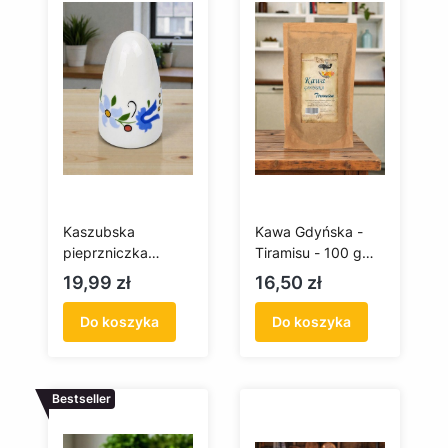
Kaszubska
Kawa Gdyńska -
pieprzniczka
Tiramisu - 100 g
porcelana Lubiana
(mielona)
Cena
Cena
19,99 zł
16,50 zł
(Ewa)
Do koszyka
Do koszyka
Bestseller