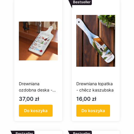
Bestseller
Drewniana
Drewniana łopatka
ozdobna deska -
- chëcz kaszubska
kaszubskie nuty
Cena
Cena
37,00 zł
16,00 zł
Do koszyka
Do koszyka
Bestseller
Bestseller