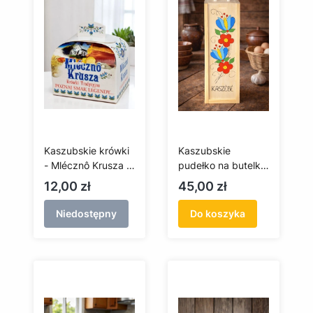
Kaszubskie krówki
Kaszubskie
- Mlécznô Krusza -
pudełko na butelkę
250 g
- ręcznie malowane
Cena
Cena
12,00 zł
45,00 zł
Niedostępny
Do koszyka