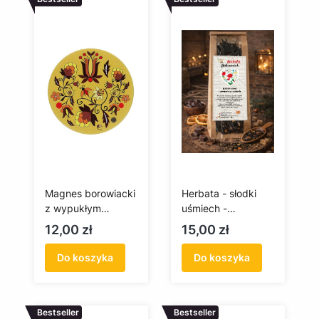
Magnes borowiacki
Herbata - słodki
z wypukłym
uśmiech -
reliefem
pomarańcza i
Cena
Cena
12,00 zł
15,00 zł
czekolada - 75g
Do koszyka
Do koszyka
Bestseller
Bestseller