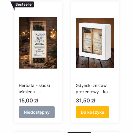
Bestseller
Herbata - słodki
Gdyński zestaw
uśmiech -
prezentowy - kawa
pomarańcza i
i herbata
Cena
Cena
15,00 zł
31,50 zł
czekolada - 75g
Niedostępny
Do koszyka