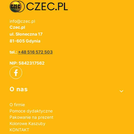
info@czec.pl
Czec.pl
ul. Słoneczna 17
81-605 Gdynia
tel.:
+48 516 572 503
NIP: 5842317562
Linki w stopce
O nas
O firmie
Pomoce dydaktyczne
Pakowanie na prezent
Kolorowe Kaszuby
KONTAKT