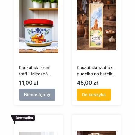
Kaszubski krem
Kaszubski wiatrak -
toffi - Mlécznô
pudełko na butelkę
Krusza - 245 g
- ręcznie malowane
Cena
Cena
11,00 zł
45,00 zł
krówki
Niedostępny
Do koszyka
Bestseller