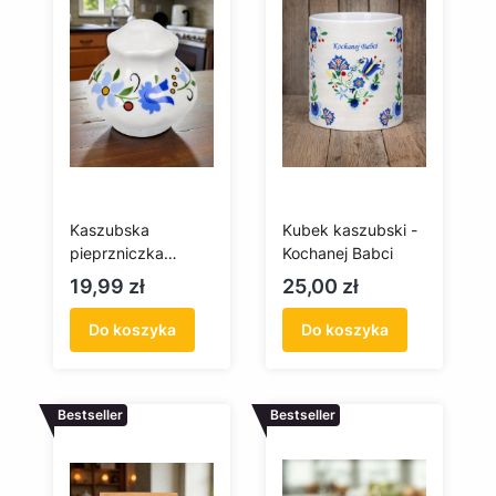
Kaszubska
Kubek kaszubski -
pieprzniczka
Kochanej Babci
porcelana Lubiana
Cena
Cena
19,99 zł
25,00 zł
(Jastra)
Do koszyka
Do koszyka
Bestseller
Bestseller