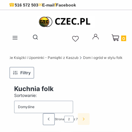
f
☎
✉
516 572 503
E-mail
Facebook
Produkty 
Otwórz wyszukiwarkę
ubskie Książki i Upominki - Pamiątki z Kaszub
Dom i ogród w stylu folk
Filtry
Kuchnia folk
Lista produktów
Sortowanie:
Domyślne
Strona
z 7
Poprzednie produkty
Następne produkty