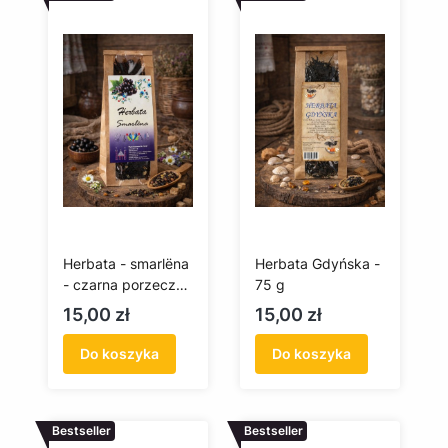
Herbata - smarlëna
Herbata Gdyńska -
- czarna porzeczka
75 g
- 75g
Cena
Cena
15,00 zł
15,00 zł
Do koszyka
Do koszyka
Bestseller
Bestseller