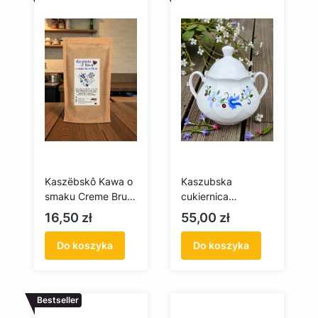
Kaszëbskô Kawa o
Kaszubska
smaku Creme Brule
cukiernica
- 100 g (mielona)
porcelana Lubiana
Cena
Cena
16,50 zł
55,00 zł
(Jastra)
Do koszyka
Do koszyka
Bestseller