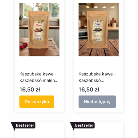
Kaszubska kawa -
Kaszubska kawa -
Kaszëbskô malëna
Kaszëbskô
100g (mielona)
smarlëna 100 g
Cena
Cena
16,50 zł
16,50 zł
(mielona)
Do koszyka
Niedostępny
Bestseller
Bestseller