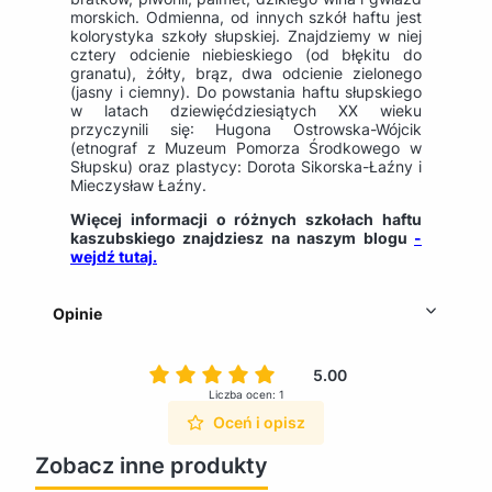
morskich. Odmienna, od innych szkół haftu jest
kolorystyka szkoły słupskiej. Znajdziemy w niej
cztery odcienie niebieskiego (od błękitu do
granatu), żółty, brąz, dwa odcienie zielonego
(jasny i ciemny). Do powstania haftu słupskiego
w latach dziewięćdziesiątych XX wieku
przyczynili się: Hugona Ostrowska-Wójcik
(etnograf z Muzeum Pomorza Środkowego w
Słupsku) oraz plastycy: Dorota Sikorska-Łaźny i
Mieczysław Łaźny.
Więcej informacji o różnych szkołach haftu
kaszubskiego znajdziesz na naszym blogu
-
wejdź tutaj.
Opinie
5.00
Liczba ocen: 1
Oceń i opisz
Zobacz inne produkty