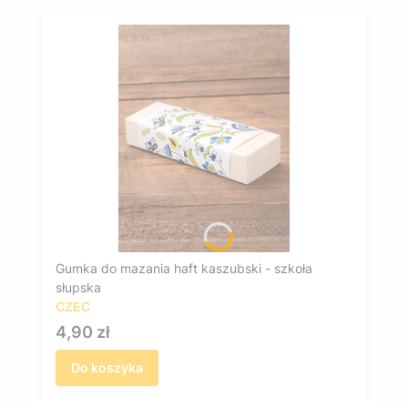
Gumka do mazania haft kaszubski - szkoła
słupska
CZEC
Cena
4,90 zł
Do koszyka