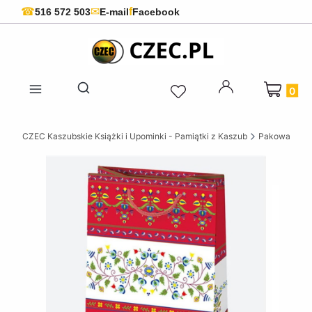
f
☎
✉
516 572 503
E-mail
Facebook
Produkty 
Otwórz wyszukiwarkę
CZEC Kaszubskie Książki i Upominki - Pamiątki z Kaszub
Pakowanie f