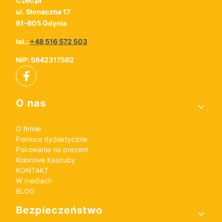
Czec.pl
ul. Słoneczna 17
81-605 Gdynia
tel.:
+48 516 572 503
NIP: 5842317562
Linki w stopce
O nas
O firmie
Pomoce dydaktyczne
Pakowanie na prezent
Kolorowe Kaszuby
KONTAKT
W mediach
BLOG
Bezpieczeństwo