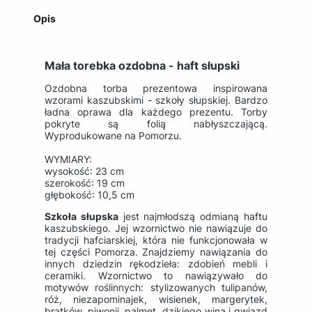
Opis
Mała torebka ozdobna - haft słupski
Ozdobna torba prezentowa inspirowana
wzorami kaszubskimi - szkoły słupskiej. Bardzo
ładna oprawa dla każdego prezentu. Torby
pokryte są folią nabłyszczającą.
Wyprodukowane na Pomorzu.
WYMIARY:
wysokość: 23 cm
szerokość: 19 cm
głębokość: 10,5 cm
Szkoła słupska
jest najmłodszą odmianą haftu
kaszubskiego. Jej wzornictwo nie nawiązuje do
tradycji hafciarskiej, która nie funkcjonowała w
tej części Pomorza. Znajdziemy nawiązania do
innych dziedzin rękodzieła: zdobień mebli i
ceramiki. Wzornictwo to nawiązywało do
motywów roślinnych: stylizowanych tulipanów,
róż, niezapominajek, wisienek, margerytek,
bratków, piwonii, palmet, dzikiego wina i gwiazd