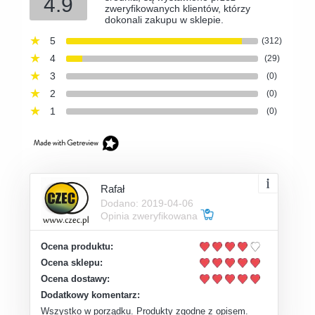
4.9
zweryfikowanych klientów, którzy
dokonali zakupu w sklepie.
5
(312)
4
(29)
3
(0)
2
(0)
1
(0)
Rafał
Dodano: 2019-04-06
Opinia zweryfikowana
Ocena produktu:
Ocena sklepu:
Ocena dostawy:
Dodatkowy komentarz:
Wszystko w porządku. Produkty zgodne z opisem.