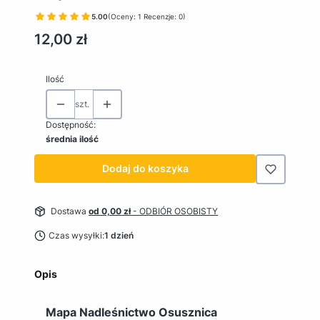
5.00
(Oceny: 1 Recenzje: 0)
Cena
12,00 zł
Ilość
szt.
Dostępność:
średnia ilość
Dodaj do koszyka
Dostawa
od 0,00 zł
- ODBIÓR OSOBISTY
Czas wysyłki:
1 dzień
Opis
Mapa Nadleśnictwo Osusznica