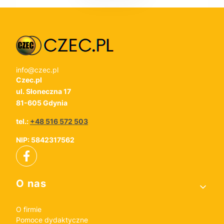
info@czec.pl
Czec.pl
ul. Słoneczna 17
81-605 Gdynia
tel.:
+48 516 572 503
NIP: 5842317562
Linki w stopce
O nas
O firmie
Pomoce dydaktyczne