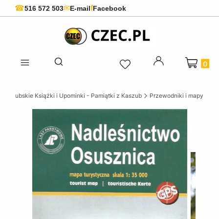
f
☎
✉
516 572 503
E-mail
Facebook
Produkty 
Otwórz wyszukiwarkę
Kaszubskie Książki i Upominki - Pamiątki z Kaszub
Przewodniki i mapy