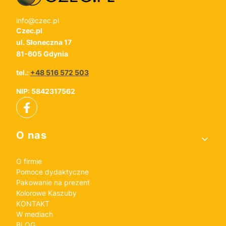
info@czec.pl
Czec.pl
ul. Słoneczna 17
81-605 Gdynia
tel.:
+48 516 572 503
NIP: 5842317562
Linki w stopce
O nas
O firmie
Pomoce dydaktyczne
Pakowanie na prezent
Kolorowe Kaszuby
KONTAKT
W mediach
BLOG