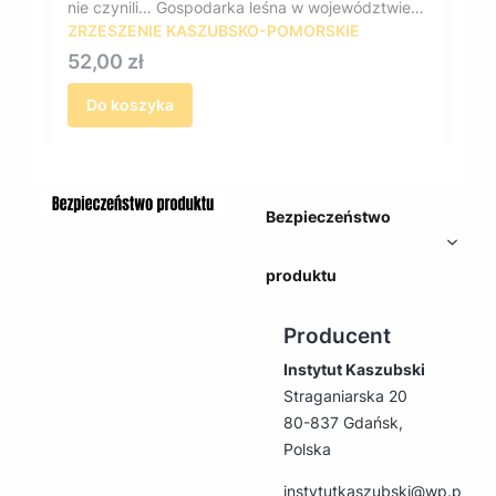
nie czynili… Gospodarka leśna w województwie
pomorskim w latach 1565-1772
ZRZESZENIE KASZUBSKO-POMORSKIE
Cena
52,00 zł
Do koszyka
Bezpieczeństwo
produktu
Producent
Instytut Kaszubski
Straganiarska 20
80-837 Gdańsk,
Polska
instytutkaszubski@wp.pl