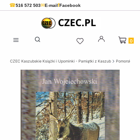
f
☎
✉
516 572 503
E-mail
Facebook
Produkty 
Otwórz wyszukiwarkę
CZEC Kaszubskie Książki i Upominki - Pamiątki z Kaszub
Pomorskie ks