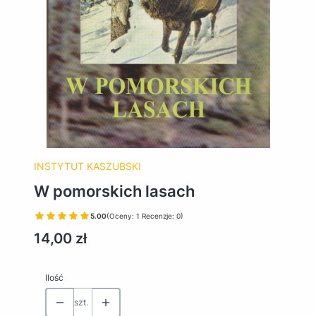
INSTYTUT KASZUBSKI
W pomorskich lasach
5.00
(Oceny: 1 Recenzje: 0)
Cena
14,00 zł
Ilość
szt.