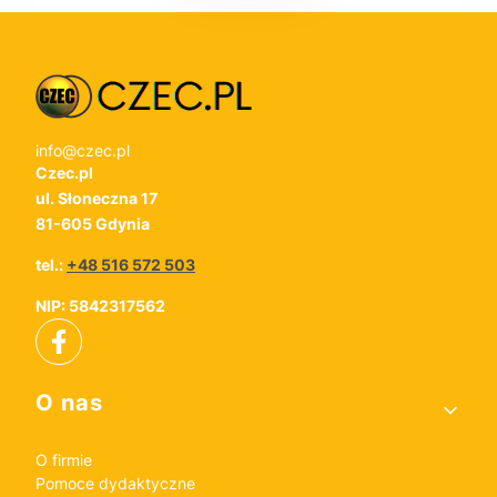
info@czec.pl
Czec.pl
ul. Słoneczna 17
81-605 Gdynia
tel.:
+48 516 572 503
NIP: 5842317562
Linki w stopce
O nas
O firmie
Pomoce dydaktyczne