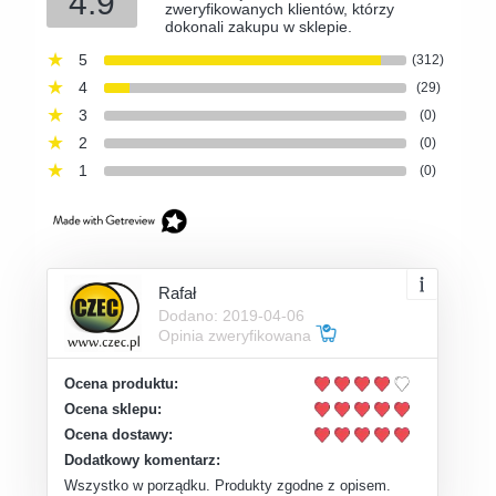
4.9
zweryfikowanych klientów, którzy
dokonali zakupu w sklepie.
5
(312)
4
(29)
3
(0)
2
(0)
1
(0)
Rafał
Dodano: 2019-04-06
Opinia zweryfikowana
Ocena produktu:
Ocena sklepu:
Ocena dostawy:
Dodatkowy komentarz:
Wszystko w porządku. Produkty zgodne z opisem.