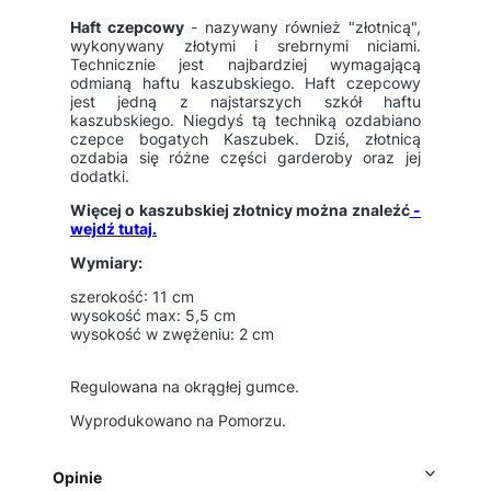
Haft czepcowy
- nazywany również "złotnicą",
wykonywany złotymi i srebrnymi niciami.
Technicznie jest najbardziej wymagającą
odmianą haftu kaszubskiego. Haft czepcowy
jest jedną z najstarszych szkół haftu
kaszubskiego. Niegdyś tą techniką ozdabiano
czepce bogatych Kaszubek. Dziś, złotnicą
ozdabia się różne części garderoby oraz jej
dodatki.
Więcej o kaszubskiej złotnicy można znaleźć
-
wejdź tutaj.
Wymiary:
szerokość: 11 cm
wysokość max: 5,5 cm
wysokość w zwężeniu: 2 cm
Regulowana na okrągłej gumce.
Wyprodukowano na Pomorzu.
Opinie