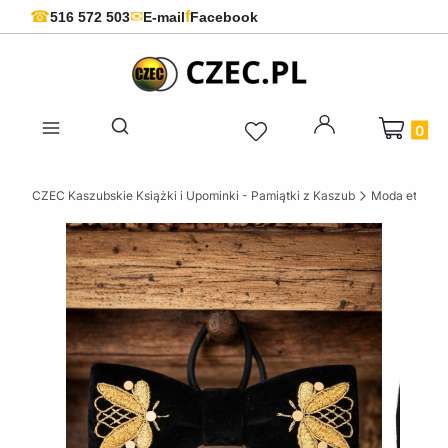
f
☎
✉
516 572 503
E-mail
Facebook
Produkty 
Otwórz wyszukiwarkę
CZEC Kaszubskie Książki i Upominki - Pamiątki z Kaszub
Moda etnode