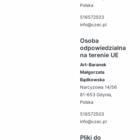
Polska
516572503
info@czec.pl
Osoba
odpowiedzialna
na terenie UE
Art-Baranek
Małgorzata
Bądkowska
Narcyzowa 14/56
81-653 Gdynia,
Polska
516572503
info@czec.pl
Pliki do