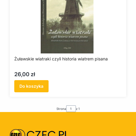
Żuławskie wiatraki czyli historia wiatrem pisana
Cena
26,00 zł
Do koszyka
Strona
z 1