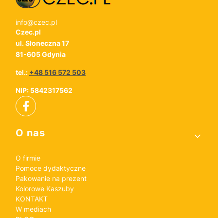
info@czec.pl
Czec.pl
ul. Słoneczna 17
81-605 Gdynia
tel.:
+48 516 572 503
NIP: 5842317562
Linki w stopce
O nas
O firmie
Pomoce dydaktyczne
Pakowanie na prezent
Kolorowe Kaszuby
KONTAKT
W mediach