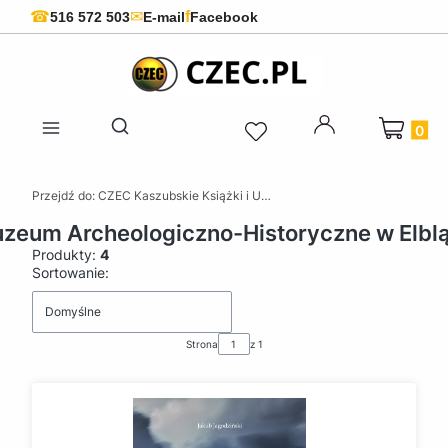
f
☎
✉
516 572 503
E-mail
Facebook
Produkty 
Otwórz wyszukiwarkę
Przejdź do:
CZEC Kaszubskie Książki i Upominki - Pamiątki z Kaszub
zeum Archeologiczno-Historyczne w Elbl
Produkty:
4
Lista produktów
Sortowanie:
Domyślne
Strona
z 1