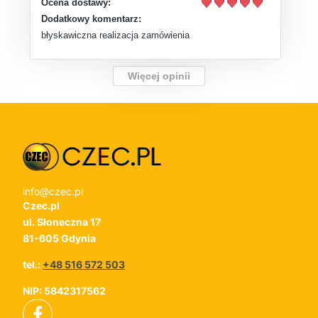
Ocena dostawy:
Dodatkowy komentarz:
błyskawiczna realizacja zamówienia
Więcej opinii
info@czec.pl
Czec.pl
ul. Słoneczna 17
81-605 Gdynia
tel.:
+48 516 572 503
NIP: 5842317562