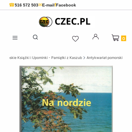
f
☎
✉
516 572 503
E-mail
Facebook
Produkty 
Otwórz wyszukiwarkę
szubskie Książki i Upominki - Pamiątki z Kaszub
Antykwariat pomorski