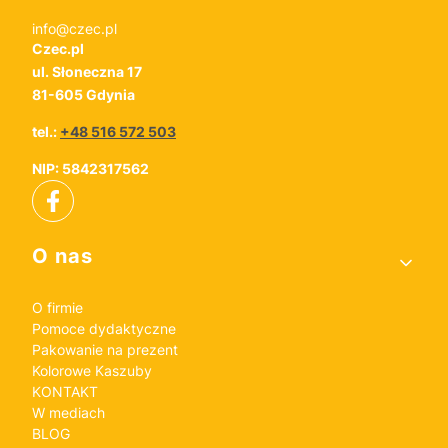
info@czec.pl
Czec.pl
ul. Słoneczna 17
81-605 Gdynia
tel.:
+48 516 572 503
NIP: 5842317562
Linki w stopce
O nas
O firmie
Pomoce dydaktyczne
Pakowanie na prezent
Kolorowe Kaszuby
KONTAKT
W mediach
BLOG