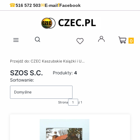
f
☎
✉
516 572 503
E-mail
Facebook
Produkty 
Otwórz wyszukiwarkę
Przejdź do:
CZEC Kaszubskie Książki i Upominki - Pamiątki z Kaszub
SZOS S.C.
Produkty:
4
Lista produktów
Sortowanie:
Domyślne
Strona
z 1