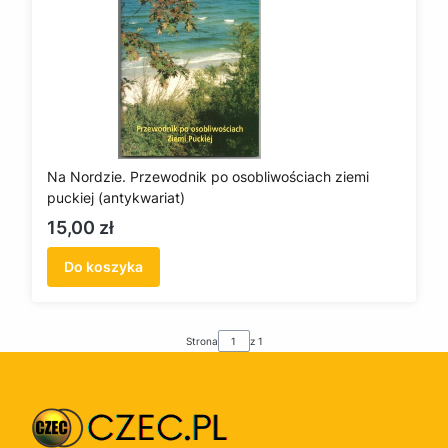
Na Nordzie. Przewodnik po osobliwościach ziemi
puckiej (antykwariat)
Cena
15,00 zł
Do koszyka
Strona
z 1