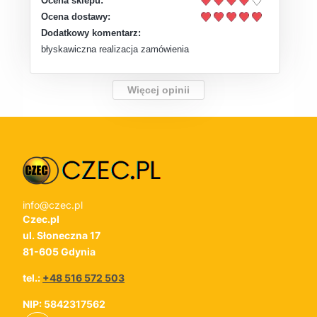
Ocena sklepu:
Ocena dostawy:
Dodatkowy komentarz:
błyskawiczna realizacja zamówienia
Więcej opinii
info@czec.pl
Czec.pl
ul. Słoneczna 17
81-605 Gdynia
tel.:
+48 516 572 503
NIP: 5842317562