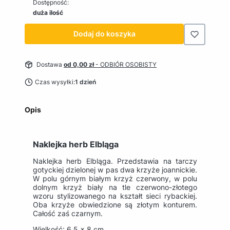
Dostępność:
duża ilość
Dodaj do koszyka
Dostawa
od 0,00 zł
- ODBIÓR OSOBISTY
Czas wysyłki:
1 dzień
Opis
Naklejka herb Elbląga
Naklejka herb Elbląga. Przedstawia na tarczy
gotyckiej dzielonej w pas dwa krzyże joannickie.
W polu górnym białym krzyż czerwony, w polu
dolnym krzyż biały na tle czerwono-złotego
wzoru stylizowanego na kształt sieci rybackiej.
Oba krzyże obwiedzione są złotym konturem.
Całość zaś czarnym.
Wielkość: 6,5 x 8 cm