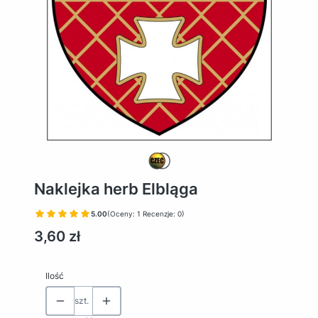
Naklejka herb Elbląga
5.00
(Oceny: 1 Recenzje: 0)
Cena
3,60 zł
Ilość
szt.