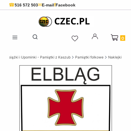
f
☎
✉
516 572 503
E-mail
Facebook
Produkty 
Otwórz wyszukiwarkę
ie Książki i Upominki - Pamiątki z Kaszub
Pamiątki folkowe
Naklejki