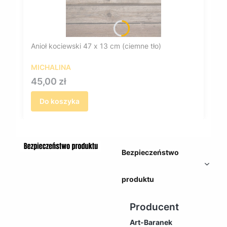
Anioł kociewski 47 x 13 cm (ciemne tło)
MICHALINA
Cena
45,00 zł
Do koszyka
Bezpieczeństwo
produktu
Producent
Art-Baranek