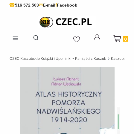
f
☎
✉
516 572 503
E-mail
Facebook
Produkty 
Otwórz wyszukiwarkę
CZEC Kaszubskie Książki i Upominki - Pamiątki z Kaszub
Kaszubskie k