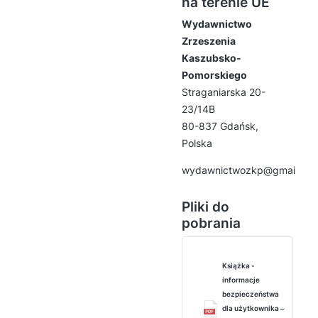
na terenie UE
Wydawnictwo
Zrzeszenia
Kaszubsko-
Pomorskiego
Straganiarska 20-
23/14B
80-837 Gdańsk,
Polska
wydawnictwozkp@gmail.co
Pliki do
pobrania
Książka -
informacje
bezpieczeństwa
dla użytkownika ‒