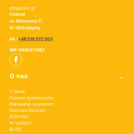
info@czec.pl
Czec.pl
ul. Słoneczna 17
81-605 Gdynia
tel.:
+48 516 572 503
NIP: 5842317562
Linki w stopce
O nas
O firmie
Pomoce dydaktyczne
Pakowanie na prezent
Kolorowe Kaszuby
KONTAKT
W mediach
BLOG