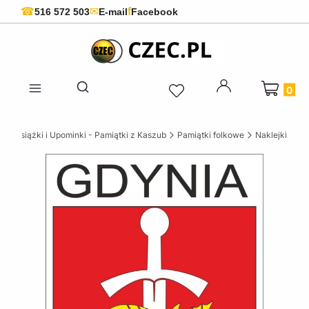
f
☎
✉
516 572 503
E-mail
Facebook
Produkty 
Otwórz wyszukiwarkę
ie Książki i Upominki - Pamiątki z Kaszub
Pamiątki folkowe
Naklejki