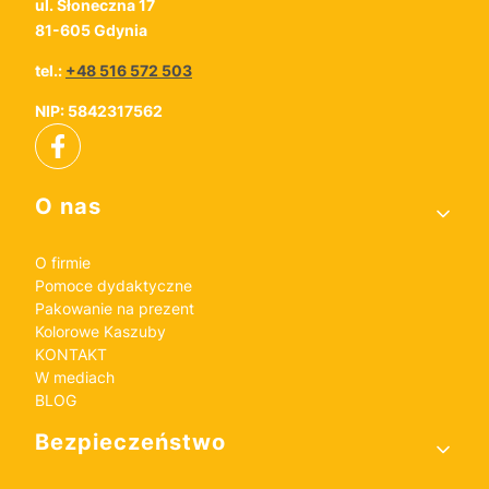
ul. Słoneczna 17
81-605 Gdynia
tel.:
+48 516 572 503
NIP: 5842317562
Linki w stopce
O nas
O firmie
Pomoce dydaktyczne
Pakowanie na prezent
Kolorowe Kaszuby
KONTAKT
W mediach
BLOG
Bezpieczeństwo