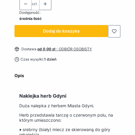
szt.
Dostępność:
średnia ilość
Dodaj do koszyka
Dostawa
od 0,00 zł
- ODBIÓR OSOBISTY
Czas wysyłki:
1 dzień
Opis
Naklejka herb Gdyni
Duża nalepka z herbem Miasta Gdyni.
Herb przedstawia tarczę o czerwonym polu, na
którym umieszczono:
♦ srebrny (biały) miecz ze skierowaną do góry
rękojeścią,