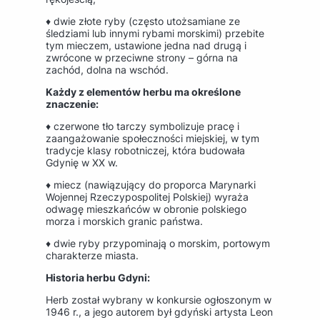
♦ dwie złote ryby (często utożsamiane ze
śledziami lub innymi rybami morskimi) przebite
tym mieczem, ustawione jedna nad drugą i
zwrócone w przeciwne strony – górna na
zachód, dolna na wschód.
Każdy z elementów herbu ma określone
znaczenie:
♦ czerwone tło tarczy symbolizuje pracę i
zaangażowanie społeczności miejskiej, w tym
tradycje klasy robotniczej, która budowała
Gdynię w XX w.
♦ miecz (nawiązujący do proporca Marynarki
Wojennej Rzeczypospolitej Polskiej) wyraża
odwagę mieszkańców w obronie polskiego
morza i morskich granic państwa.
♦ dwie ryby przypominają o morskim, portowym
charakterze miasta.
Historia herbu Gdyni:
Herb został wybrany w konkursie ogłoszonym w
1946 r., a jego autorem był gdyński artysta Leon