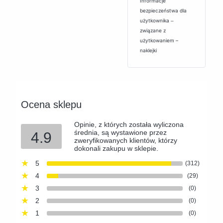
Informacje
bezpieczeństwa dla
użytkownika ‒
związane z
użytkowaniem –
naklejki
Ocena sklepu
Opinie, z których została wyliczona
średnia, są wystawione przez
4.9
zweryfikowanych klientów, którzy
dokonali zakupu w sklepie.
5
(312)
4
(29)
3
(0)
2
(0)
1
(0)