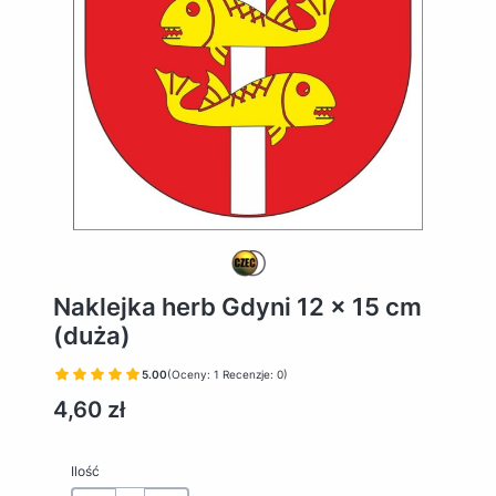
Naklejka herb Gdyni 12 x 15 cm
(duża)
5.00
(Oceny: 1 Recenzje: 0)
Cena
4,60 zł
Ilość