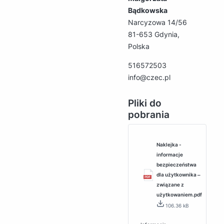
Bądkowska
Narcyzowa 14/56
81-653 Gdynia,
Polska
516572503
info@czec.pl
Pliki do
pobrania
Naklejka -
informacje
bezpieczeństwa
dla użytkownika ‒
związane z
użytkowaniem.pdf
106.36 kB