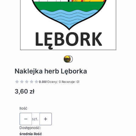
Naklejka herb Lęborka
0.00
(Oceny: 0 Recenzje: 0)
Cena
3,60 zł
Ilość
szt.
Dostępność:
średnia ilość