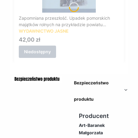
Zapomniana przeszłość. Upadek pomorskich
majątków rolnych na przykładzie powiatu
lęborskiego
WYDAWNICTWO JASNE
Cena
42,00 zł
Niedostępny
Bezpieczeństwo
produktu
Producent
Art-Baranek
Małgorzata