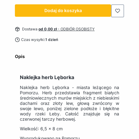
Dodaj do koszyka
Dostawa
od 0,00 zł
- ODBIÓR OSOBISTY
Czas wysyłki:
1 dzień
Opis
Naklejka herb Lęborka
Naklejka herb Lęborka - miasta leżącego na
Pomorzu. Herb przedstawia fragment białych
średniowiecznych murów miejskich z niebieskimi
dachami oraz złoty lew, głową zwrócony w
swoje lewo, poniżej zielone podłoże i błękitne
wody rzeki Łeby. Całość znajduje się na
czerwonej tarczy herbowej.
Wielkość: 6,5 x 8 cm
Wyprodukowano na Pomorzu.