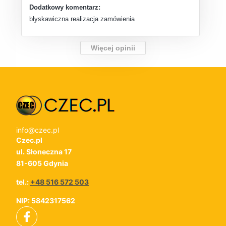
Dodatkowy komentarz:
błyskawiczna realizacja zamówienia
Więcej opinii
info@czec.pl
Czec.pl
ul. Słoneczna 17
81-605 Gdynia
tel.:
+48 516 572 503
NIP: 5842317562