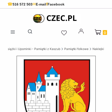
f
☎
✉
516 572 503
E-mail
Facebook
Produkty 
Otwórz wyszukiwarkę
ie Książki i Upominki - Pamiątki z Kaszub
Pamiątki folkowe
Naklejki