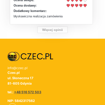
Ocena sklepu:
Ocena dostawy:
Dodatkowy komentarz:
błyskawiczna realizacja zamówienia
Więcej opinii
info@czec.pl
Czec.pl
ul. Słoneczna 17
81-605 Gdynia
tel.:
+48 516 572 503
NIP: 5842317562