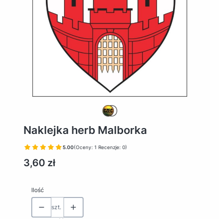
Naklejka herb Malborka
5.00
(Oceny: 1 Recenzje: 0)
Cena
3,60 zł
Ilość
szt.