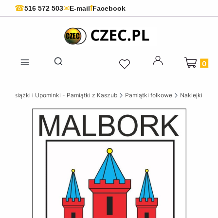
f
☎
✉
516 572 503
E-mail
Facebook
Produkty 
Otwórz wyszukiwarkę
ie Książki i Upominki - Pamiątki z Kaszub
Pamiątki folkowe
Naklejki