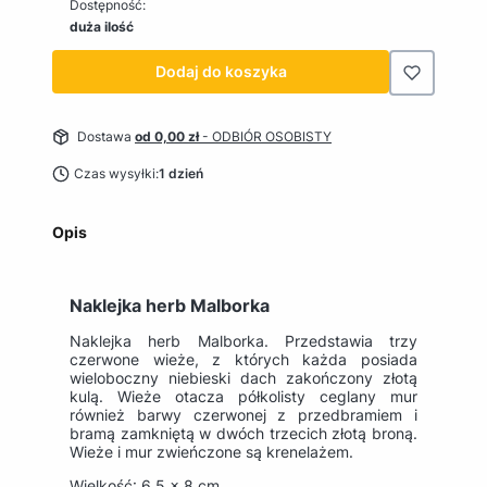
Dostępność:
duża ilość
Dodaj do koszyka
Dostawa
od 0,00 zł
- ODBIÓR OSOBISTY
Czas wysyłki:
1 dzień
Opis
Naklejka herb Malborka
Naklejka herb Malborka. Przedstawia trzy
czerwone wieże, z których każda posiada
wieloboczny niebieski dach zakończony złotą
kulą. Wieże otacza półkolisty ceglany mur
również barwy czerwonej z przedbramiem i
bramą zamkniętą w dwóch trzecich złotą broną.
Wieże i mur zwieńczone są krenelażem.
Wielkość: 6,5 x 8 cm